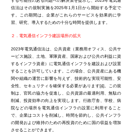
する可能性のある問題への解決策を提示し、2023年電気通
信法はその規制実施を2025年1月1日から開始する予定で
す。この期間は、企業がこれらのサービスを効果的に学
習、研究、導入するための十分な時間を提供します。
２．電気通信インフラ建設場所の拡大
2023年電気通信法は、公共資産（業務用オフィス、公共サ
ービス施設、土地、軍隊資産、国家および公共の利益に資
するインフラ資産）に電気通信インフラを建設および設置
することを許可しています。この場合、公共資産にある機
関や組織の運営に影響を与えず、技術的な実現可能性、安
全性、セキュリティを確保する必要があります
[4]
。この規
制は、官民の協力を促進し、公共資源の最適利用、無駄の
削減、投資効率の向上を実現します。行政庁舎、学校、病
院などの場所を電気通信インフラの設置に利用すること
で、企業はコストを削減し、時間を節約し、公共インフラ
の開発および維持のための再投資のために国の収益を増加
させることができます。