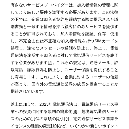
有さないサービスプロバイダーは、加入者情報の管理に関
してより厳しい要件を遵守する必要があります。この法律
の下では、企業は加入者契約を締結する際に提示された識
別書類と一致する情報を持つ顧客にのみサービスを提供す
ることが許可されており、加入者情報を認証、保存、使用
し、不完全または不正確な加入者情報を持つSIMカードを
処理し、違法なメッセージや通話を防止し、停止し、電気
通信法を違反する加入者に対して電気通信サービスを終了
する必要があります
[7]
。これらの規定は、迷惑メール、詐
欺電話、詐欺行為を防止し、ユーザー保護を提供すること
に寄与します。これにより、企業に対するユーザーの信頼
が高まり、国内外の電気通信業界の成長を促進することが
期待されています。
以上に加えて、2023年電気通信法は、電気通信サービス事
業への投資に関する規制の簡素化
[8]
、越境電気通信サービ
スのための別個の条項の提供
[9]
、電気通信サービス事業ラ
イセンスの種類の変更
[10]
など、いくつかの新しいポイント