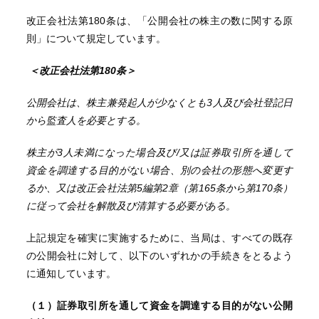
改正会社法第180条は、「公開会社の株主の数に関する原
則」について規定しています。
＜改正会社法第
180条＞
公開会社は、株主兼発起人が少なくとも
3人及び会社登記日
から監査人を必要とする。
株主が
3人未満になった場合及び/又は証券取引所を通して
資金を調達する目的がない場合、別の会社の形態へ変更す
るか、又は改正会社法第5編第2章（第165条から第170条）
に従って会社を解散及び清算する必要がある。
上記規定を確実に実施するために、当局は、すべての既存
の公開会社に対して、以下のいずれかの手続きをとるよう
に通知しています。
（１）証券取引所を通して資金を調達する目的がない公開