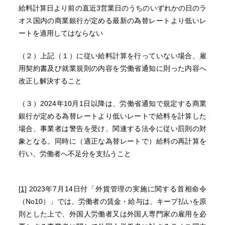
給料計算日より前の直近3営業日のうちのいずれかの日のラ
オス国内の商業銀行が定める最新の為替レートより低いレ
ートを適用してはならない
（２）上記（１）に従い給料計算を行っていない場合、雇
用契約書及び就業規則の内容を労働省通知に則った内容へ
改正し解決すること
（３）2024年10月1日以降は、労働省通知で規定する商業
銀行が定める為替レートより低いレートで給料を計算した
場合、事業者は警告を受け、関連する法令に従い罰則の対
象となる。同時に（適正な為替レートで）給料の再計算を
行い、労働者へ不足分を支払うこと
[1]
2023年7月14日付「外貨管理の実施に関する首相命令
（No10）」では、労働者の賃金・給与は、キープ払いを原
則とした上で、外国人労働者又は外国人専門家の雇用を必