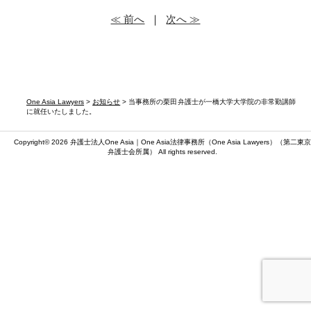
≪ 前へ
｜
次へ ≫
One Asia Lawyers
>
お知らせ
> 当事務所の栗田弁護士が一橋大学大学院の非常勤講師
に就任いたしました。
Copyright© 2026 弁護士法人One Asia｜One Asia法律事務所（
One Asia Lawyers
）（第二東京
弁護士会所属） All rights reserved.