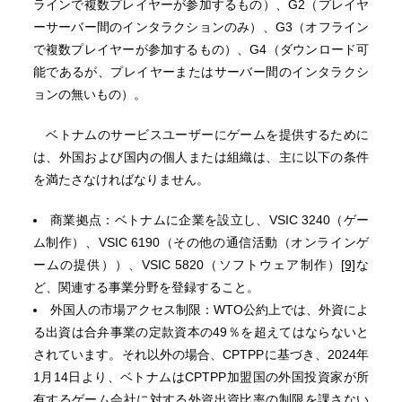
ラインで複数プレイヤーが参加するもの）、G2（プレイヤ
ーサーバー間のインタラクションのみ）、G3（オフライン
で複数プレイヤーが参加するもの）、G4（ダウンロード可
能であるが、プレイヤーまたはサーバー間のインタラクシ
ョンの無いもの）。
ベトナムのサービスユーザーにゲームを提供するために
は、外国および国内の個人または組織は、主に以下の条件
を満たさなければなりません。
商業拠点：ベトナムに企業を設立し、VSIC 3240（ゲー
ム制作）、VSIC 6190（その他の通信活動（オンラインゲ
ームの提供））、VSIC 5820（ソフトウェア制作）
[9]
な
ど、関連する事業分野を登録すること。
外国人の市場アクセス制限：WTO公約上では、外資によ
る出資は合弁事業の定款資本の49％を超えてはならないと
されています。それ以外の場合、CPTPPに基づき、2024年
1月14日より、ベトナムはCPTPP加盟国の外国投資家が所
有するゲーム会社に対する外資出資比率の制限を課さない