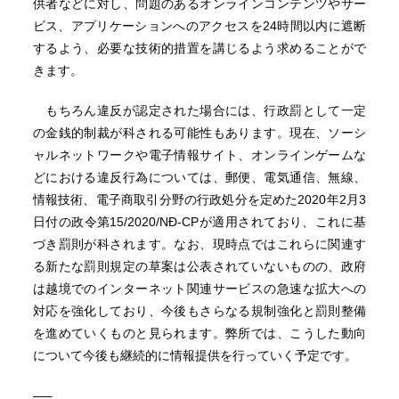
供者などに対し、問題のあるオンラインコンテンツやサー
ビス、アプリケーションへのアクセスを24時間以内に遮断
するよう、必要な技術的措置を講じるよう求めることがで
きます。
もちろん違反が認定された場合には、行政罰として一定
の金銭的制裁が科される可能性もあります。現在、ソーシ
ャルネットワークや電子情報サイト、オンラインゲームな
どにおける違反行為については、郵便、電気通信、無線、
情報技術、電子商取引分野の行政処分を定めた2020年2月3
日付の政令第15/2020/NĐ-CPが適用されており、これに基
づき罰則が科されます。なお、現時点ではこれらに関連す
る新たな罰則規定の草案は公表されていないものの、政府
は越境でのインターネット関連サービスの急速な拡大への
対応を強化しており、今後もさらなる規制強化と罰則整備
を進めていくものと見られます。弊所では、こうした動向
について今後も継続的に情報提供を行っていく予定です。
—–