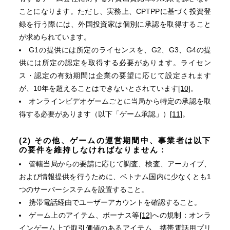
ことになります。ただし、実務上、CPTPPに基づく投資登
録を行う際には、外国投資家は個別に承認を取得すること
が求められています。
G1の提供には所定のライセンスを、G2、G3、G4の提
供には所定の認定を取得する必要があります。ライセン
ス・認定の有効期間は企業の要望に応じて設定されます
が、10年を超えることはできないとされています
[10]
。
オンラインビデオゲームごとに当局から特定の承認を取
得する必要があります（以下「ゲーム承認」）
[11]
。
(2) その他、ゲームの運営期間中、事業者は以下
の要件を維持しなければなりません：
管轄当局からの要請に応じて調査、検査、アーカイブ、
および情報提供を行うために、ベトナム国内に少なくとも1
つのサーバーシステムを設置すること。
携帯電話経由でユーザーアカウントを確認すること。
ゲーム上のアイテム、ボーナス等
[12]
への規制：オンラ
インゲーム上で取引価値のあるアイテム、携帯電話用プリ