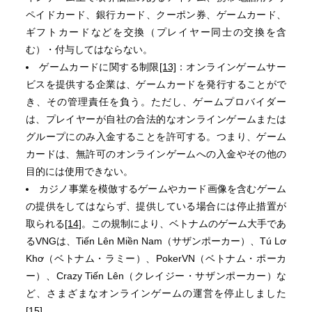
ペイドカード、銀行カード、クーポン券、ゲームカード、
ギフトカードなどを交換（プレイヤー同士の交換を含
む）・付与してはならない。
ゲームカードに関する制限
[13]
：オンラインゲームサー
ビスを提供する企業は、ゲームカードを発行することがで
き、その管理責任を負う。ただし、ゲームプロバイダー
は、プレイヤーが自社の合法的なオンラインゲームまたは
グループにのみ入金することを許可する。つまり、ゲーム
カードは、無許可のオンラインゲームへの入金やその他の
目的には使用できない。
カジノ事業を模倣するゲームやカード画像を含むゲーム
の提供をしてはならず、提供している場合には停止措置が
取られる
[14]
。この規制により、ベトナムのゲーム大手であ
るVNGは、Tiến Lên Miền Nam（サザンポーカー）、Tú Lơ
Khơ（ベトナム・ラミー）、PokerVN（ベトナム・ポーカ
ー）、Crazy Tiến Lên（クレイジー・サザンポーカー）な
ど、さまざまなオンラインゲームの運営を停止しました
[15]
。