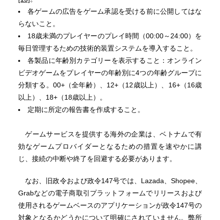
各ゲームの広告をゲーム承認を受ける前に公開してはな
らないこと。
18歳未満のプレイヤーのプレイ時間（00:00～24:00）を
毎日管理するための技術的装置システムを導入すること。
各製品に年齢別カテゴリーを表示すること：オンライン
ビデオゲームをプレイヤーの年齢別に4つの年齢グループに
分類する。00+（全年齢）、12+（12歳以上）、16+（16歳
以上）、18+（18歳以上）。
定期に所定の報告書を作成すること。
ゲームサービスを提供する海外の企業は、ベトナムで有
効なゲームプロバイダーとなるための措置を速やかに講
じ、接続の中断や終了を回避する必要があります。
なお、旧政令および政令147号では、Lazada、Shopee、
Grabなどの電子商取引プラットフォームでリリースおよび
使用されるゲームベースのアプリケーションが政令147号の
対象となるかどうかについて明確にされていません。弊所