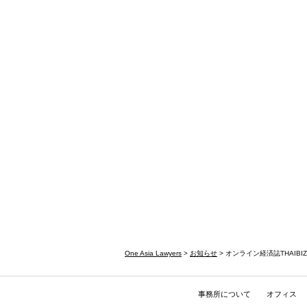
One Asia Lawyers
>
お知らせ
> オンライン経済誌THAI
事務所について
オフィス