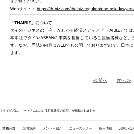
非ご覧ください。
Webサイト：
https://th-biz.com/thaibiz-regulars/one-asia-lawyers
「THAIBIZ」について
タイのビジネスの「今」がわかる経済メディア『THAIBIZ』で
本本社でタイやASEANの事業を担当しているご担当者様など
す。なお、同誌の内容はWEBでも公開しておりますので、日本
ます。
≪ 前へ
｜
次へ ≫
BIZ｜タイビズに、「ベトナムにおける行政改革の進展」が掲載されました
業務分野
顧問契約
メンバー紹介
ニューズレター
採用情報
お問い合