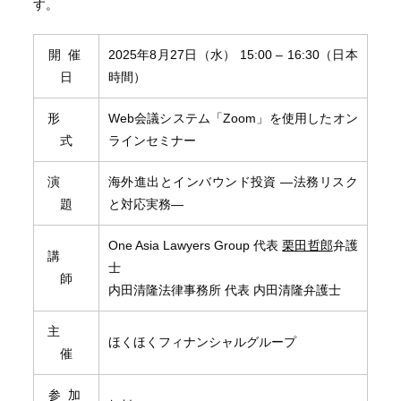
す。
開 催
2025年8月27日（水） 15:00 – 16:30（日本
日
時間）
形
Web会議システム「Zoom」を使用したオン
式
ラインセミナー
演
海外進出とインバウンド投資 ―法務リスク
題
と対応実務―
One Asia Lawyers Group 代表
栗田哲郎
弁護
講
士
師
内田清隆法律事務所 代表 内田清隆弁護士
主
ほくほくフィナンシャルグループ
催
参 加