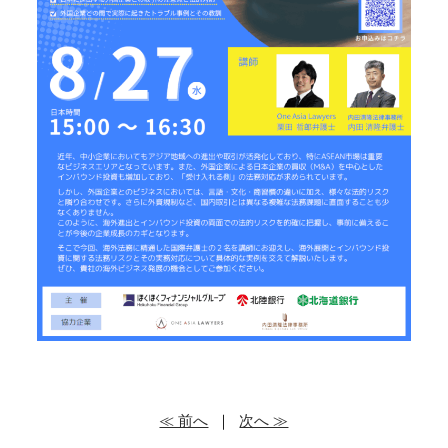
≪ 前へ
｜
次へ ≫