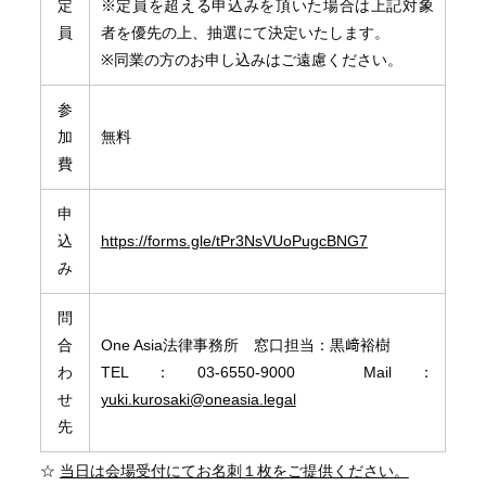
定
※定員を超える申込みを頂いた場合は上記対象
員
者を優先の上、抽選にて決定いたします。
※同業の方のお申し込みはご遠慮ください。
参
加
無料
費
申
込
https://forms.gle/tPr3NsVUoPugcBNG7
み
問
合
One Asia法律事務所 窓口担当：黒﨑裕樹
わ
TEL：03-6550-9000 Mail：
せ
yuki.kurosaki@oneasia.legal
先
☆
当日は会場受付にてお名刺１枚をご提供ください。