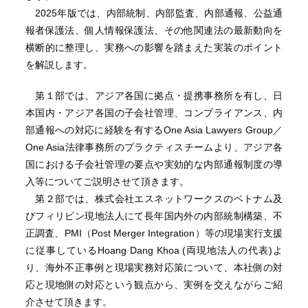
2025年版では、内部統制、内部監査、内部通報、公益通
報者保護法、個人情報保護法、その他関連法の最新動向を
横断的に整理し、実務への影響を踏まえた実装のポイント
を解説します。
第１部では、アジア各国に拠点・提携事務所を有し、日
本国内・アジア各国の子会社管理、コンプライアンス、内
部通報への対応に経験を有するOne Asia Lawyers Group／
One Asia法律事務所のプラクティスチームより、アジア各
国における子会社管理の要点や実効的な内部通報制度の導
入等についてご説明させて頂きます。
第２部では、株式会社エスネットワークスのベトナム及
びフィリピン現地法人にて長年国内外の内部統制構築、不
正調査、PMI（Post Merger Integration）等の現場実行支援
に従事しているHoang Dang Khoa (両現地法人の代表)よ
り、海外不正事例と現場実務対応策について、本社側の対
応と現地側の対応という観点から、実例を交えながらご紹
介させて頂きます。