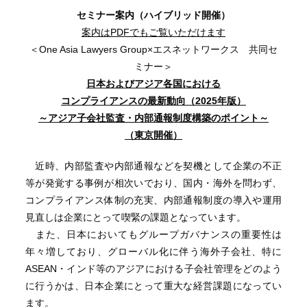
セミナー案内（ハイブリッド開催）
案内はPDFでもご覧いただけます
＜One Asia Lawyers Group×エスネットワークス 共同セ
ミナー＞
日本およびアジア各国における
コンプライアンスの最新動向（2025年版）
～アジア子会社監査・内部通報制度構築のポイント～
（東京開催）
近時、内部監査や内部通報などを契機として企業の不正
等が発覚する事例が相次いでおり、国内・海外を問わず、
コンプライアンス体制の充実、内部通報制度の導入や運用
見直しは企業にとって喫緊の課題となっています。
また、日本においてもグループガバナンスの重要性は
年々増しており、グローバル化に伴う海外子会社、特に
ASEAN・インド等のアジアにおける子会社管理をどのよう
に行うかは、日本企業にとって重大な経営課題になってい
ます。