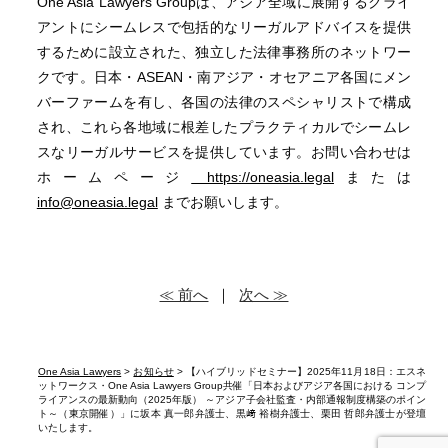
One Asia Lawyers Groupは、アジア全域に展開するクライ
アントにシームレスで包括的なリーガルアドバイスを提供
するために設立された、独立した法律事務所のネットワー
クです。日本・ASEAN・南アジア・オセアニア各国にメン
バーファームを有し、各国の法律のスペシャリストで構成
され、これら各地域に根差したプラクティカルでシームレ
スなリーガルサービスを提供しています。お問い合わせは
ホームページ
https://oneasia.legal
または
info@oneasia.legal
までお願いします。
≪ 前へ
｜
次へ ≫
One Asia Lawyers
>
お知らせ
> 【ハイブリッドセミナー】2025年11月18日：エスネ
ットワークス・One Asia Lawyers Group共催「日本およびアジア各国における コンプ
ライアンスの最新動向（2025年版） ～アジア子会社監査・内部通報制度構築のポイン
ト～（東京開催）」に坂本 真一郎弁護士、黒﨑 裕樹弁護士、栗田 哲郎弁護士が登壇
いたします。