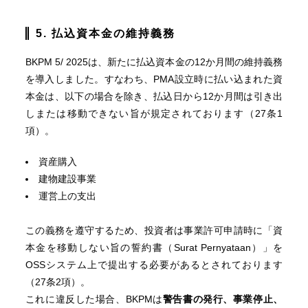
5. 払込資本金の維持義務
BKPM 5/ 2025は、新たに払込資本金の12か月間の維持義務
を導入しました。すなわち、PMA設立時に払い込まれた資
本金は、以下の場合を除き、払込日から12か月間は引き出
しまたは移動できない旨が規定されております（27条1
項）。
資産購入
建物建設事業
運営上の支出
この義務を遵守するため、投資者は事業許可申請時に「資
本金を移動しない旨の誓約書（Surat Pernyataan）」を
OSSシステム上で提出する必要があるとされております
（27条2項）。
これに違反した場合、BKPMは
警告書の発行、事業停止、