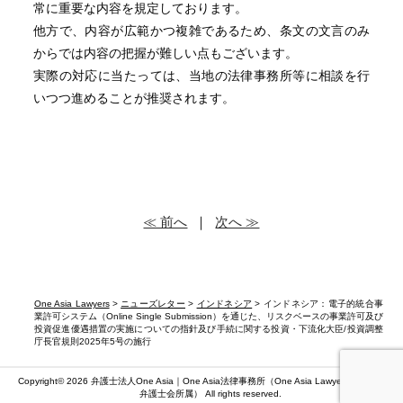
常に重要な内容を規定しております。
他方で、内容が広範かつ複雑であるため、条文の文言のみ
からでは内容の把握が難しい点もございます。
実際の対応に当たっては、当地の法律事務所等に相談を行
いつつ進めることが推奨されます。
≪ 前へ
｜
次へ ≫
One Asia Lawyers
>
ニューズレター
>
インドネシア
> インドネシア：電子的統合事
業許可システム（Online Single Submission）を通じた、リスクベースの事業許可及び
投資促進優遇措置の実施についての指針及び手続に関する投資・下流化大臣/投資調整
庁長官規則2025年5号の施行
Copyright© 2026 弁護士法人One Asia｜One Asia法律事務所（
One Asia Lawyers
）（第二東京
弁護士会所属） All rights reserved.