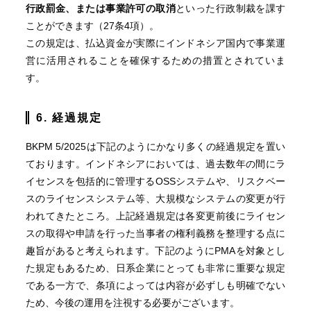
行政罰金、または事業許可の取消
といった行政制裁を課す
ことができます（27条4項）。
この規定は、払込資金が実際にインドネシア国内で事業運
営に活用されることを確保するための措置とされていま
す。
6. 経過規定
BKPM 5/2025は下記のようにかなり多くの経過規定を置い
ております。インドネシアにおいては、過去数年の間にラ
イセンスを包括的に管理するOSSシステムや、リスクベー
スのライセンスシステム等、大規模なシステムの変更が行
われてきたところ。上記経過規定は各変更前後にライセン
スの取得や申請を行った当事者の権利義務を整理する点に
趣旨があると考えられます。下記のようにPMAを対象とし
た規定もあるため、日系企業にとっても非常に重要な規定
である一方で、条項によっては内容が必ずしも明確でない
ため、今後の運用を注視する必要がございます。