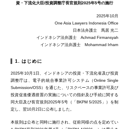
資・下流化大臣
/
投資調整庁長官規則
2025
年
5
号の施行
2025年10月
One Asia Lawyers Indonesia Office
日本法弁護士 馬居 光二
インドネシア法弁護士 Achmad Firmansyah
インドネシア法弁護士 Mohammad Irham
1. はじめに
2025年10月1日、インドネシアの投資・下流化省及び投資
調整庁は、電子的統合事業許可システム（Online Single
Submission/OSS）を通じた、リスクベースの事業許可及び
投資促進優遇措置の実施についての指針及び手続に関する
同大臣及び長官規則2025年5号（「BKPM 5/2025」）を制
定し、翌10月2日に公布しました。
本規則は公布と同時に施行され、従前同様の点を定めてい