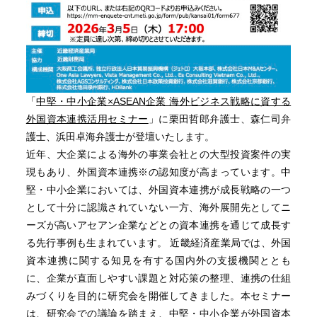
「
中堅・中小企業×ASEAN企業 海外ビジネス戦略に資する
外国資本連携活用セミナー
」に栗田哲郎弁護士、森仁司弁
護士、浜田卓海弁護士が登壇いたします。
近年、大企業による海外の事業会社との大型投資案件の実
現もあり、外国資本連携※の認知度が高まっています。中
堅・中小企業においては、外国資本連携が成長戦略の一つ
として十分に認識されていない一方、海外展開先としてニ
ーズが高いアセアン企業などとの資本連携を通じて成長す
る先行事例も生まれています。 近畿経済産業局では、外国
資本連携に関する知見を有する国内外の支援機関ととも
に、企業が直面しやすい課題と対応策の整理、連携の仕組
みづくりを目的に研究会を開催してきました。本セミナー
は、研究会での議論を踏まえ、中堅・中小企業が外国資本