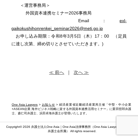
＜運営事務局＞
外国資本連携セミナー2026事務局
Email：
exl-
gaikokushihonrenkei_seminar2026@meti.go.jp
お申し込み期限：令和8年3月5日（木）17：00 （定員
に達し次第、締め切りとさせていただきます。)
≪ 前へ
｜
次へ ≫
One Asia Lawyers
>
お知らせ
> 経済産業省近畿経済産業局主催「中堅・中小企業
×ASEAN企業 海外ビジネス戦略に資する外国資本連携活用セミナー」に栗田哲郎弁護
士、森仁司弁護士、浜田卓海弁護士が登壇いたします。
Copyright© 2026 弁護士法人One Asia｜One Asia法律事務所（
One Asia Lawyers
）（第二東京
弁護士会所属） All rights reserved.