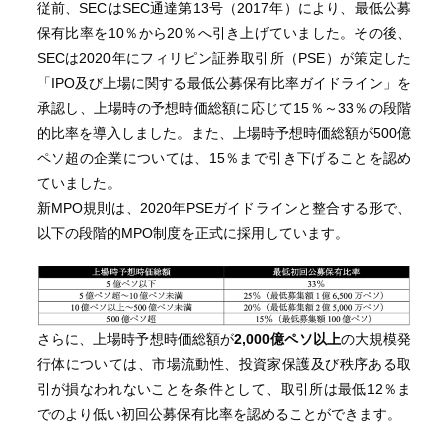
従前、SECはSEC通達第13号（2017年）により、最低公募
保有比率を10％から20％へ引き上げていました。その後、
SECは2020年にフィリピン証券取引所（PSE）が策定した
「IPO及び上場に関する最低公募保有比率ガイドライン」を
承認し、上場時の予想時価総額に応じて15％～33％の段階
的比率を導入しました。また、上場時予想時価総額が500億
ペソ超の企業については、15％まで引き下げることを認め
ていました。
新MPO規則は、2020年PSEガイドラインと整合する形で、
以下の段階的MPO制度を正式に採用しています。
さらに、上場時予想時価総額が
2,000億ペソ以上
の大規模発
行体については、市場流動性、投資家保護及び秩序ある取
引が損なわれないことを条件として、取引所は最低12％ま
でのより低い初回公募保有比率を認めることができます。