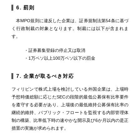
6. 罰則
本MPO規則に違反した企業は、証券規制法第54条に基づ
く行政制裁の対象となります。制裁には以下が含まれま
す。
・証券募集登録の停止又は取消
・1万ペソ以上100万ペソ以下の罰金
7. 企業が取るべき対応
フィリピンで株式上場を検討している外国企業は、上場時
予想時価総額に応じたSECの段階的最低公募保有比率要件
を遵守する必要があり、上場後の最低維持公募保有比率の
継続的維持、パブリック・フロートを監視する内部管理体
制の構築、比率低下時の速やかな開示及び6か月以内の是正
措置の実施が求められます。