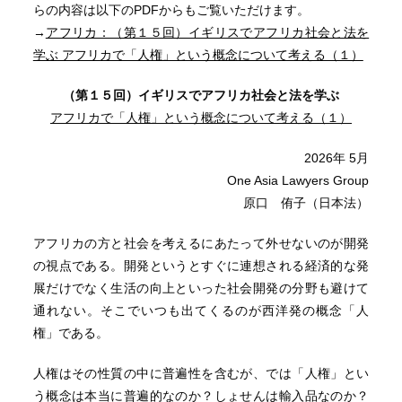
らの内容は以下のPDFからもご覧いただけます。
→
アフリカ：（第１５回）イギリスでアフリカ社会と法を
学ぶ アフリカで「人権」という概念について考える（１）
（第１５回）イギリスでアフリカ社会と法を学ぶ
アフリカで「人権」という概念について考える（１）
2026年 5月
One Asia Lawyers Group
原口 侑子（日本法）
アフリカの方と社会を考えるにあたって外せないのが開発
の視点である。開発というとすぐに連想される経済的な発
展だけでなく生活の向上といった社会開発の分野も避けて
通れない。そこでいつも出てくるのが西洋発の概念「人
権」である。
人権はその性質の中に普遍性を含むが、では「人権」とい
う概念は本当に普遍的なのか？しょせんは輸入品なのか？