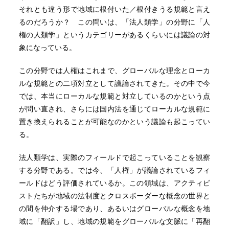
それとも違う形で地域に根付いた／根付きうる規範と言え
るのだろうか？ この問いは、「法人類学」の分野に「人
権の人類学」というカテゴリーがあるくらいには議論の対
象になっている。
この分野では人権はこれまで、グローバルな理念とローカ
ルな規範との二項対立として議論されてきた。その中で今
では、本当にローカルな規範と対立しているのかという点
が問い直され、さらには国内法を通じてローカルな規範に
置き換えられることが可能なのかという議論も起こってい
る。
法人類学は、実際のフィールドで起こっていることを観察
する分野である。では今、「人権」が議論されているフィ
ールドはどう評価されているか。この領域は、アクティビ
ストたちが地域の法制度とクロスボーダーな概念の世界と
の間を仲介する場であり、あるいはグローバルな概念を地
域に「翻訳」し、地域の規範をグローバルな文脈に「再翻