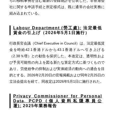
らの移転事例を含む最新の登録統計を公表した。非香港会
社に関する申請手続と所定様式は、既に通常の会社実務に
組み込まれている。
Labour Department (
勞工處
):
法定最低
賃金の引上げ（
2026
年
5
月
1
日施行）
行政長官会議（Chief Executive in Council）は、法定最低賃
金を時給42.1香港ドルから43.1香港ドルへ引き上げる
（2.38％増）との勧告を採択した。本改定は、透明性およ
び予見可能性の向上を図る新たな算定方式に基づくもので
あり、労使紛争の抑制および実体経済の動向への適合を目
的とする。2026年2月20日の官報掲載および同年2月25日の
立法会提出を経て、同改定は2026年5月1日に施行された。
Privacy Commissioner for Personal
Data, PCPD (
個人資料私隱專員公
署
):
2025
年業務報告