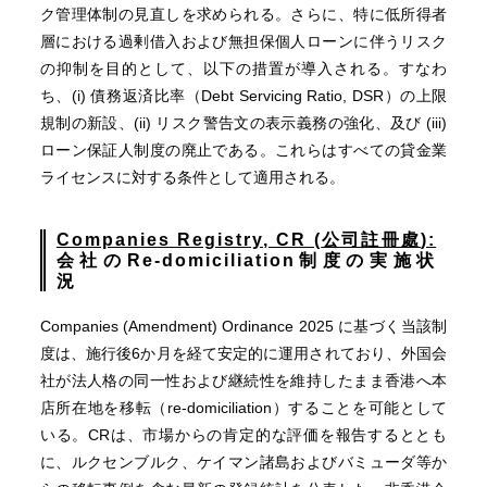
ク管理体制の見直しを求められる。さらに、特に低所得者
層における過剰借入および無担保個人ローンに伴うリスク
の抑制を目的として、以下の措置が導入される。すなわ
ち、(i) 債務返済比率（Debt Servicing Ratio, DSR）の上限
規制の新設、(ii) リスク警告文の表示義務の強化、及び (iii)
ローン保証人制度の廃止である。これらはすべての貸金業
ライセンスに対する条件として適用される。
Companies Registry, CR (
公司註冊處
):
会社の
Re-domiciliation
制度の実施状
況
Companies (Amendment) Ordinance 2025 に基づく当該制
度は、施行後6か月を経て安定的に運用されており、外国会
社が法人格の同一性および継続性を維持したまま香港へ本
店所在地を移転（re-domiciliation）することを可能として
いる。CRは、市場からの肯定的な評価を報告するととも
に、ルクセンブルク、ケイマン諸島およびバミューダ等か