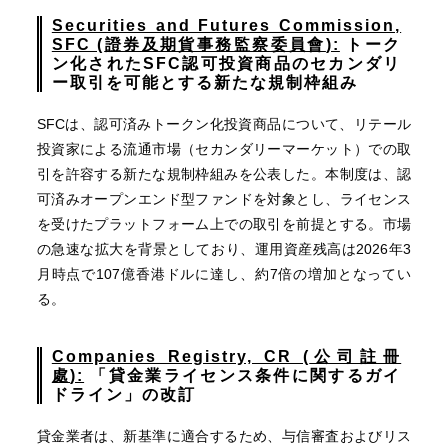
Securities and Futures Commission,
SFC (
證券及期貨事務監察委員會
):
トーク
ン化された
SFC
認可投資商品のセカンダリ
ー取引を可能とする新たな規制枠組み
SFCは、認可済みトークン化投資商品について、リテール
投資家による流通市場（セカンダリーマーケット）での取
引を許容する新たな規制枠組みを公表した。本制度は、認
可済みオープンエンド型ファンドを対象とし、ライセンス
を受けたプラットフォーム上での取引を前提とする。市場
の急速な拡大を背景としており、運用資産残高は2026年3
月時点で107億香港ドルに達し、約7倍の増加となってい
る。
Companies Registry, CR (
公司註冊
處
):
「貸金業ライセンス条件に関するガイ
ドライン」の改訂
貸金業者は、新基準に適合するため、与信審査およびリス