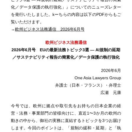
化／データ保護の執行強化」』についてのニューズレター
を発行いたしました。kーちらの内容は以下のPDFからもご
覧いただけます。
→
欧州ビジネス法務通信 2026年6月号
欧州ビジネス法務通信
2026
年
6
月号
EU
の最新法務トピック
3
選
― AI
規制の延期
／サステナビリティ報告の簡素化／データ保護の執行強化
2026年6月
One Asia Lawyers Group
弁護士（日本・フランス）・弁理士
広瀬 元康
今号では、欧州に拠点や取引先をお持ちの日本企業の経
営・法務・事業部門の皆様向けに、直近1〜3か月の欧州の
動きの中から、御社の実務に直結するトピックを3つお届け
します。今回のポイントは、「規制の緩和・延期」と「執