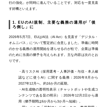
行の強化」が同時に進んでいることです。対応を一度見直
す好機といえます。
1. EU
の
AI
規制、主要な義務の適用が「後
ろ倒し」に
2026年5月7日、EUはAI法（AI Act）を見直す「デジタル・
オムニバス」について暫定的に合意しました。準備に時間
のかかる義務の適用開始を遅らせるのが柱で、企業は準備
のために当面の猶予を与えられます。主な内容は次のとお
りです。
・高リスクAI（採用選考・人事評価・与信・本人確
認などに使うAI）に関する義務：2026年8月から
2027年12月へ、約16か月の延期。
・AI生成物の透明性表示（チャットボットや生成コ
ンテンツである旨の明示）：2026年12月2日から適
用（猶予期間は6か月から3か月へ短縮）。