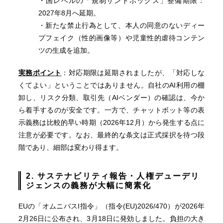
・国レベルの「規制サンドボックス」整備期限：
2027年8月へ延期。
・新たな禁止行為として、本人の同意のないディー
プフェイク（性的画像等）や児童性的虐待コンテン
ツの生成を追加。
実務ポイント
：対応期限は延期されましたが、「対応しな
くてよい」ということではありません。自社のAI利用の棚
卸し、リスク分類、取引先（AIベンダー）の確認は、今か
ら着手するのが安全です。一方で、チャットボット等の表
示義務は比較的早い時期（2026年12月）から発生する点に
注意が必要です。なお、最終的な条文は正式採択を待つ段
階であり、細部は変わり得ます。
2. サステナビリティ報告・人権デューデリ
ジェンスの義務が大幅に簡素化
EUの「オムニバスI指令」（指令(EU)2026/470）が2026年
2月26日に公布され、3月18日に発効しました。負担の大き