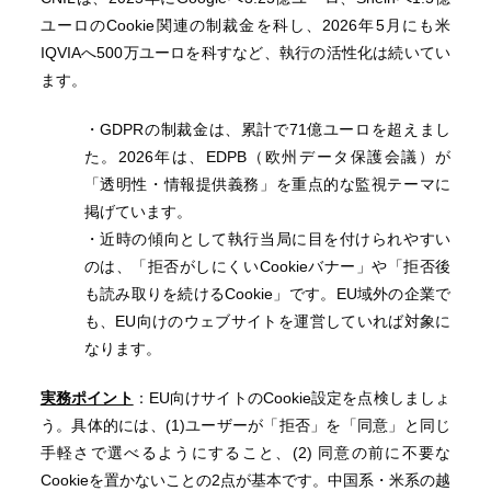
ユーロのCookie関連の制裁金を科し、2026年5月にも米
IQVIAへ500万ユーロを科すなど、執行の活性化は続いてい
ます。
・GDPRの制裁金は、累計で71億ユーロを超えまし
た。2026年は、EDPB（欧州データ保護会議）が
「透明性・情報提供義務」を重点的な監視テーマに
掲げています。
・近時の傾向として執行当局に目を付けられやすい
のは、「拒否がしにくいCookieバナー」や「拒否後
も読み取りを続けるCookie」です。EU域外の企業で
も、EU向けのウェブサイトを運営していれば対象に
なります。
実務ポイント
：EU向けサイトのCookie設定を点検しましょ
う。具体的には、(1)ユーザーが「拒否」を「同意」と同じ
手軽さで選べるようにすること、(2) 同意の前に不要な
Cookieを置かないことの2点が基本です。中国系・米系の越