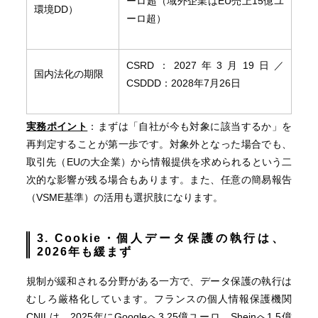
ーロ超（域外企業はEU売上15億ユ
環境DD）
ーロ超）
CSRD：2027年3月19日／
国内法化の期限
CSDDD：2028年7月26日
実務ポイント
：まずは「自社が今も対象に該当するか」を
再判定することが第一歩です。対象外となった場合でも、
取引先（EUの大企業）から情報提供を求められるという二
次的な影響が残る場合もあります。また、任意の簡易報告
（VSME基準）の活用も選択肢になります。
3. Cookie
・個人データ保護の執行は、
2026
年も緩まず
規制が緩和される分野がある一方で、データ保護の執行は
むしろ厳格化しています。フランスの個人情報保護機関
CNILは、2025年にGoogleへ3.25億ユーロ、Sheinへ1.5億