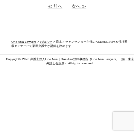
≪ 前へ
｜
次へ ≫
One Asia Lawyers
>
お知らせ
> 日本アセアンセンター主催のASEANにおける債権回
収セミナーにて栗田弁護士が講師を務めます。
Copyright© 2026 弁護士法人One Asia｜One Asia法律事務所（
One Asia Lawyers
）（第二東京
弁護士会所属） All rights reserved.