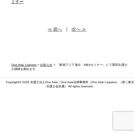
ミナー
≪ 前へ
｜
次へ ≫
One Asia Lawyers
>
お知らせ
> 「東南アジア進出・M&Aセミナー」にて栗田弁護士
が講師を務めます。
Copyright© 2026 弁護士法人One Asia｜One Asia法律事務所（
One Asia Lawyers
）（第二東京
弁護士会所属） All rights reserved.