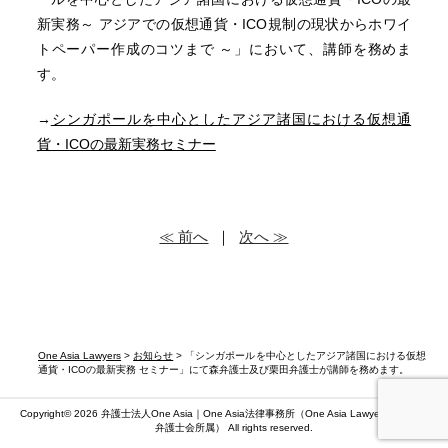
新実務～ アジアでの仮想通貨・ICO規制の現状からホワイ
トペーパー作成のコツまで ～」において、講師を務めま
す。
→
シンガポールを中心としたアジア諸国における仮想通
貨・ICOの最新実務セミナー
≪ 前へ
｜
次へ ≫
One Asia Lawyers
>
お知らせ
> 「シンガポールを中心としたアジア諸国における仮想
通貨・ICOの最新実務 セミナー」にて森弁護士及び栗田弁護士が講師を務めます。
Copyright© 2026 弁護士法人One Asia｜One Asia法律事務所（
One Asia Lawyers
）（第二東京
弁護士会所属） All rights reserved.