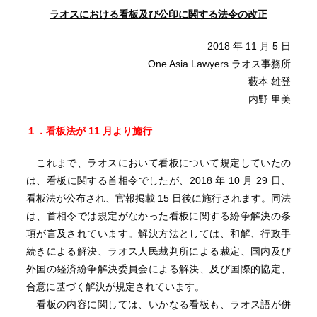
ラオスにおける看板及び公印に関する法令の改正
2018 年 11 月 5 日
One Asia Lawyers ラオス事務所
藪本 雄登
内野 里美
１．看板法が 11 月より施行
これまで、ラオスにおいて看板について規定していたの
は、看板に関する首相令でしたが、2018 年 10 月 29 日、
看板法が公布され、官報掲載 15 日後に施行されます。同法
は、首相令では規定がなかった看板に関する紛争解決の条
項が言及されています。解決方法としては、和解、行政手
続きによる解決、ラオス人民裁判所による裁定、国内及び
外国の経済紛争解決委員会による解決、及び国際的協定、
合意に基づく解決が規定されています。
看板の内容に関しては、いかなる看板も、ラオス語が併