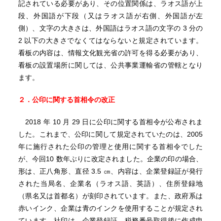
記されている必要があり、その位置関係は、ラオス語が上
段、外国語が下段（又はラオス語が右側、外国語が左
側）、文字の大きさは、外国語はラオス語の文字の 3 分の
2 以下の大きさでなくてはならないと規定されています。
看板の内容は、情報文化観光省の許可を得る必要があり、
看板の設置場所に関しては、公共事業運輸省の管轄となり
ます。
２．公印に関する首相令の改正
2018 年 10 月 29 日に公印に関する首相令が公布されま
した。これまで、公印に関して規定されていたのは、2005
年に施行された公印の管理と使用に関する首相令でした
が、今回10 数年ぶりに改定されました。企業の印の場合、
形は、正八角形、直径 3.5 ㎝、内容は、企業登録証が発行
された当局名、企業名（ラオス語、英語）、住所登録地
（県名又は首都名）が刻印されています。また、政府系は
赤いインク、企業は青のインクを使用することが規定され
ています。社印は、企業登録証、税務番号取得後に作成申