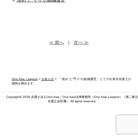
→
”攻め”と”守り”の組織運営
≪ 前へ
｜
次へ ≫
One Asia Lawyers
>
お知らせ
> 「”攻め”と”守り”の組織運営」にて小出将夫弁護士が
講師を務めます。
Copyright© 2026 弁護士法人One Asia｜One Asia法律事務所（
One Asia Lawyers
）（第二東京
弁護士会所属） All rights reserved.