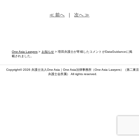
≪ 前へ
｜
次へ ≫
One Asia Lawyers
>
お知らせ
> 増田弁護士が寄稿したコメントがDataGuidanceに掲
載されました。
Copyright© 2026 弁護士法人One Asia｜One Asia法律事務所（
One Asia Lawyers
）（第二東京
弁護士会所属） All rights reserved.