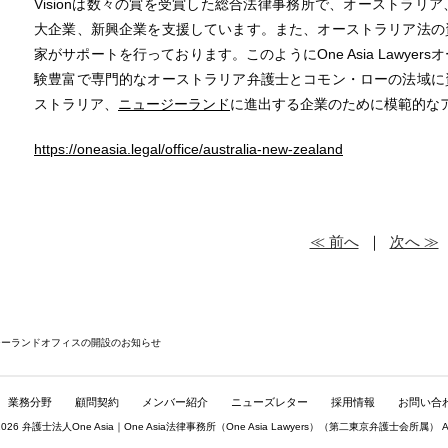
Visionは数々の賞を受賞した総合法律事務所で、オーストラリ
大企業、新興企業を支援しています。また、オーストラリア法の
家がサポートを行っております。このようにOne Asia Lawye
験豊富で専門的なオーストラリア弁護士とコモン・ローの法域に
ストラリア、
ニュージーランド
に進出する企業のために模範的な
https://oneasia.legal/office/australia-new-zealand
≪ 前へ
｜
次へ ≫
ジーランドオフィスの開設のお知らせ
業務分野
顧問契約
メンバー紹介
ニューズレター
採用情報
お問い合
© 2026 弁護士法人One Asia｜One Asia法律事務所（
One Asia Lawyers
）（第二東京弁護士会所属） All rig