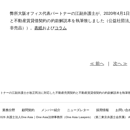
弊所大阪オフィス代表パートナーの江副弁護士が、20
20年4月
と不動
産賃貸借契約の約款解説本を執筆致しました（
公益社団法
非売品））。
表紙
および
コラム
≪ 前へ
｜
次へ ≫
ートナーの江副弁護士が改正民法に対応した不動産売買契約と不動産賃貸借契約の約款解説本を執筆
業務分野
顧問契約
メンバー紹介
ニューズレター
採用情報
お問い合
© 2026 弁護士法人One Asia｜One Asia法律事務所（
One Asia Lawyers
）（第二東京弁護士会所属） All rig