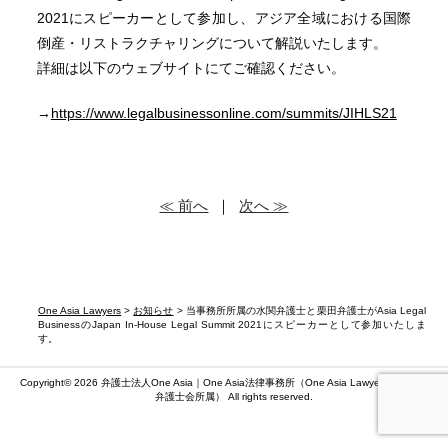
2021にスピーカーとして参加し、アジア全域における国際
倒産・リストラクチャリングについて解説いたします。
詳細は以下のウェブサイトにてご確認ください。
→
https://www.legalbusinessonline.com/summits/JIHLS21
≪ 前へ
｜
次へ ≫
One Asia Lawyers
>
お知らせ
> 当事務所所属の水関弁護士と栗田弁護士がAsia Legal
BusinessのJapan In-House Legal Summit 2021にスピーカーとして参加いたしま
す。
Copyright© 2026 弁護士法人One Asia｜One Asia法律事務所（
One Asia Lawyers
）（第二東京
弁護士会所属） All rights reserved.