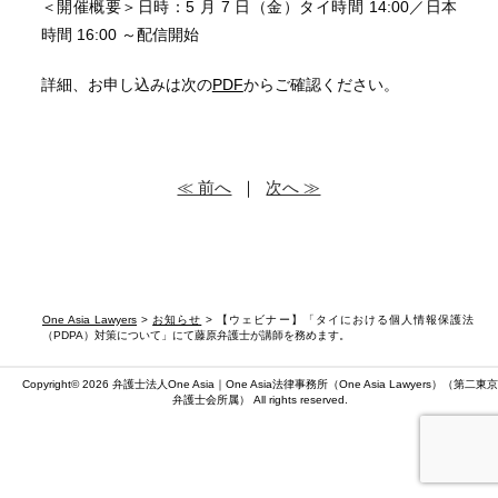
＜開催概要＞日時：5 月 7 日（金）タイ時間 14:00／日本
時間 16:00 ～配信開始
詳細、お申し込みは次の
PDF
からご確認ください。
≪ 前へ
｜
次へ ≫
One Asia Lawyers
>
お知らせ
> 【ウェビナー】「タイにおける個人情報保護法
（PDPA）対策について」にて藤原弁護士が講師を務めます。
Copyright© 2026 弁護士法人One Asia｜One Asia法律事務所（
One Asia Lawyers
）（第二東京
弁護士会所属） All rights reserved.