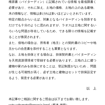
権原書（バイターディン）に記載されている情報 を最低限書く
必要があり、それに加え、土地の価格、土地の上のある建物、
木の情報など、情報は多ければ多いほどよいとされています。
特定の観点からいえば、対象となるバイターディンを別添する
だけでも十分のように思われますが、ラオスは土地に関するい
ろいろな問題が存在しているため、できる限りの情報を記載す
ることが推奨されます。
また、借地の場合は、所有者（地主）との契約書のコピーや地
主からの合意書を添付することも重要となります。
なお、土地を担保とする場合は、担保契約書とバイターディン
を天然資源環境省で登録する必要があります。土地の上に建つ
建物や家のみを担保にすることは、登記制度がないため 、問題
が生じる可能性が高く、必ず土地と建物はセットで担保設定す
るよう、留意する必要があります。
以 上
本記事やご相談に関するご照会は以下までお願い致します。
yuto.yabumoto@oneasia.legal
（藪本 雄登）