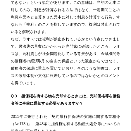
できない」という規定があります。この意味は、当初の元本に
対してのみ、利息が計算される方法ではなく、一定期間ごとの
利息を元本と合算させた元本に対して利息を計算する行為、す
なわち「複利」のことを指していますので、複利は禁止されて
いると解釈されます。
なぜ、ラオスでは複利が禁止されているかという点につきまし
て、民法典の草案にかかわった専門家に確認したところ、ラオ
スは、高利貸しが社会問題化している背景があり、金融機関等
の債権者の経済取引の自由の保護といった観点からではなく、
債務者の保護に重点を置いていおり、そのような態度は、ラオ
スの政治体制や文化に根差しているのではないかとのコメント
を得ています。
Q３ 担保権を有する物を売却するときには、売却価格等を債務
者等に事前に通知する必要がありますか？
2011年に発行された「契約履行担保法の実施に関する首相令
（No178 )」 第43条に担保権を有する動産の処分等についての