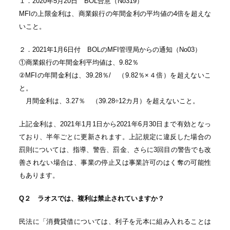
１．2020年5月20日 BOL合意（No319）
MFIの上限金利は、商業銀行の年間金利の平均値の4倍を超えな
いこと。
２．2021年1月6日付 BOLのMFI管理局からの通知（No03）
①商業銀行の年間金利平均値は、9.82％
②MFIの年間金利は、39.28％/ （9.82％×４倍）を超えないこ
と。
月間金利は、3.27％ （39.28÷12カ月）を超えないこと。
上記金利は、2021年1月1日から2021年6月30日まで有効となっ
ており、半年ごとに更新されます。上記規定に違反した場合の
罰則については、指導、警告、罰金、さらに3回目の警告でも改
善されない場合は、事業の停止又は事業許可のはく奪の可能性
もあります。
Q２ ラオスでは、複利は禁止されていますか？
民法に「消費貸借については、利子を元本に組み入れることは