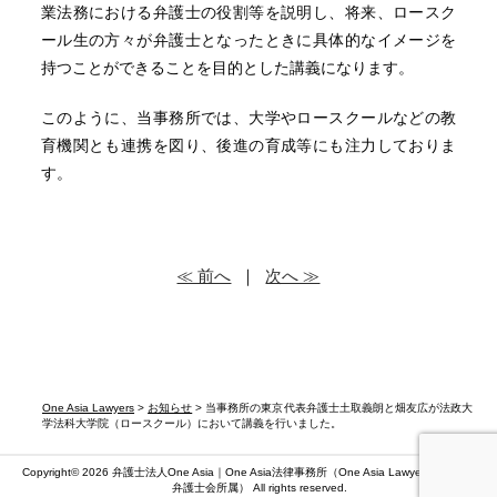
業法務における弁護士の役割等を説明し、将来、ロースク
ール生の方々が弁護士となったときに具体的なイメージを
持つことができることを目的とした講義になります。
このように、当事務所では、大学やロースクールなどの教
育機関とも連携を図り、後進の育成等にも注力しておりま
す。
≪ 前へ
｜
次へ ≫
One Asia Lawyers
>
お知らせ
> 当事務所の東京代表弁護士土取義朗と畑友広が法政大
学法科大学院（ロースクール）において講義を行いました。
Copyright© 2026 弁護士法人One Asia｜One Asia法律事務所（
One Asia Lawyers
）（第二東京
弁護士会所属） All rights reserved.