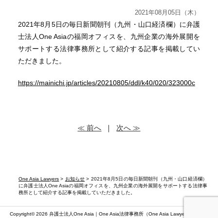
2021年08月05日（木）
2021
年
8
月
5
日の毎日新聞朝刊（九州・山口経済欄）に弁護
士法人
One Asia
の福岡オフィスを、九州企業の海外展開を
サポートする法律事務所として紹介する記事を掲載してい
ただきました。
https://mainichi.jp/articles/20210805/ddl/k40/020/323000c
≪ 前へ
｜
次へ ≫
One Asia Lawyers
>
お知らせ
> 2021年8月5日の毎日新聞朝刊（九州・山口経済欄）
に弁護士法人One Asiaの福岡オフィスを、九州企業の海外展開をサポートする法律事
務所として紹介する記事を掲載していただきました。
Copyright© 2026 弁護士法人One Asia｜One Asia法律事務所（
One Asia Lawyers
）（第二東京