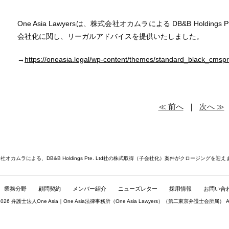
One Asia Lawyersは、株式会社オカムラによる DB&B Holding
会社化に関し、
リーガルアドバイスを提供いたしました。
→
https://oneasia.legal/wp-content/themes/standard_black_cms
≪ 前へ
｜
次へ ≫
オカムラによる、DB&B Holdings Pte. Ltd社の株式取得（子会社化）案件がクロージングを迎
業務分野
顧問契約
メンバー紹介
ニューズレター
採用情報
お問い合
© 2026 弁護士法人One Asia｜One Asia法律事務所（
One Asia Lawyers
）（第二東京弁護士会所属） All rig