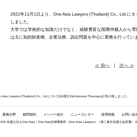
2021年11月1日より、One Asia Lawyers (Thailand) Co., Ltd
しました。
大学では学術的な知識だけでなく、
経験豊富な国際仲裁人から専
は主に知的財産権、企業法務、
訴訟問題を中心に業務を行ってい
≪ 前へ
｜
次へ ≫
ia Lawyers (Thailand) Co., Ltd.にタイ法弁護士Kitchainukul Theerapojが加入致しました。
業務分野
顧問契約
メンバー紹介
ニューズレター
採用情報
お問い合
© 2026 弁護士法人One Asia｜One Asia法律事務所（
One Asia Lawyers
）（第二東京弁護士会所属） All rig