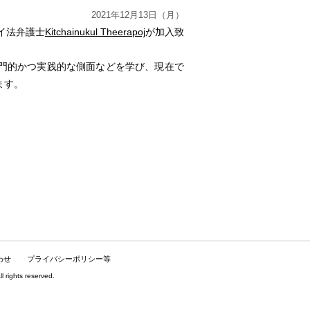
2021年12月13日（月）
.にタイ法弁護士
Kitchainukul Theerapoj
が加入致
門的かつ実践的な側面などを学び、
現在で
ます。
わせ
プライバシーポリシー等
hts reserved.