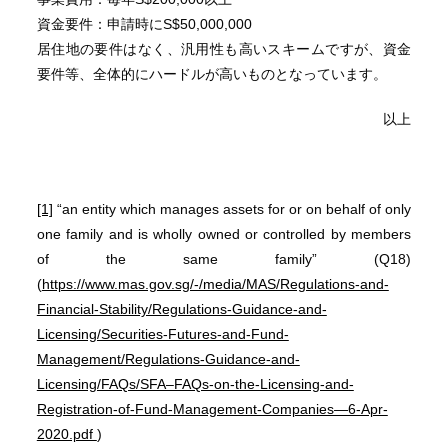
資金要件：申請時にS$50,000,000
居住地の要件はなく、汎用性も高いスキームですが、資金
要件等、全体的にハードルが高いものとなっています。
以上
[1]
“an entity which manages assets for or on behalf of only
one family and is wholly owned or controlled by members
of the same family” (Q18)
(
https://www.mas.gov.sg/-/media/MAS/Regulations-and-
Financial-Stability/Regulations-Guidance-and-
Licensing/Securities-Futures-and-Fund-
Management/Regulations-Guidance-and-
Licensing/FAQs/SFA–FAQs-on-the-Licensing-and-
Registration-of-Fund-Management-Companies—6-Apr-
2020.pdf
)