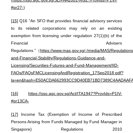
(
https://sso.agc.gov.sg/SL/FAA2001-RG2?ProvIds=P1VI-
#pr27-
)
[15]
Q16 “An SFO that provides financial advisory services
to its related corporations may rely on an existing
exemption from licensing under regulation 27(1)(b) of the
Financial Advisers
Regulations.”（
https://www.mas.gov.sg/-/media/MAS/Regulations
and-Financial-Stability/Regulations-Guidance-and-
Licensing/Securities-Futures-and-Fund-Management/IID-
FAQs/FAQsFMCLicensingAndRegistration_17Sep2018.pdf?
la=en&hash=E50ACDA662993CC9D40EB71BD7389C4AADAAF
[16]
https://sso.agc.gov.sg/Act/ITA1947?ProvIds=P1IV-
#pr13CA-
[17]
Income Tax (Exemption of Income of Prescribed
Persons Arising from Funds Managed by Fund Manager in
Singapore) Regulations 2010