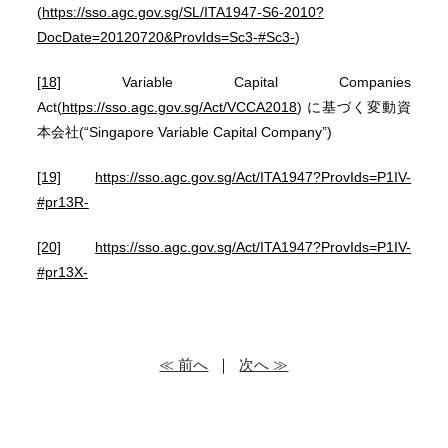
(
https://sso.agc.gov.sg/SL/ITA1947-S6-2010?
DocDate=20120720&ProvIds=Sc3-#Sc3-
)
[18]
Variable Capital Companies
Act(
https://sso.agc.gov.sg/Act/VCCA2018
) に基づく変動資
本会社(“Singapore Variable Capital Company”)
[19]
https://sso.agc.gov.sg/Act/ITA1947?ProvIds=P1IV-
#pr13R-
[20]
https://sso.agc.gov.sg/Act/ITA1947?ProvIds=P1IV-
#pr13X-
≪ 前へ
｜
次へ ≫