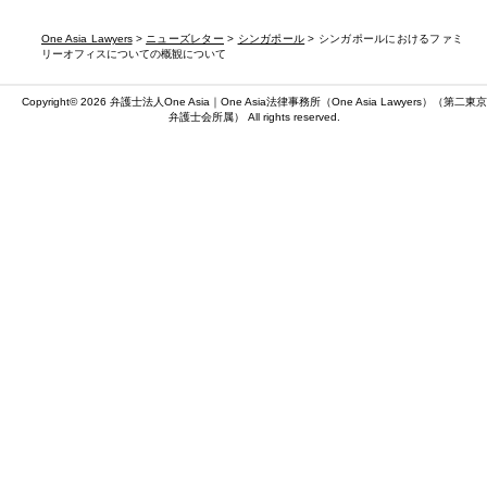
One Asia Lawyers
>
ニューズレター
>
シンガポール
> シンガポールにおけるファミ
リーオフィスについての概観について
Copyright© 2026 弁護士法人One Asia｜One Asia法律事務所（
One Asia Lawyers
）（第二東京
弁護士会所属） All rights reserved.