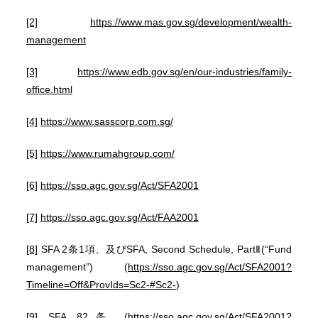
[2]
https://www.mas.gov.sg/development/wealth-
management
[3]
https://www.edb.gov.sg/en/our-industries/family-
office.html
[4]
https://www.sasscorp.com.sg/
[5]
https://www.rumahgroup.com/
[6]
https://sso.agc.gov.sg/Act/SFA2001
[7]
https://sso.agc.gov.sg/Act/FAA2001
[8]
SFA 2条1項、及びSFA, Second Schedule, PartⅡ(“Fund
management”) (
https://sso.agc.gov.sg/Act/SFA2001?
Timeline=Off&ProvIds=Sc2-#Sc2-
)
[9]
SFA 82条 (
https://sso.agc.gov.sg/Act/SFA2001?