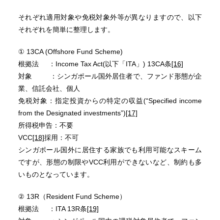
それぞれ適用対象や免税対象外等が異なりますので、以下
それぞれを簡単に整理します。
① 13CA (Offshore Fund Scheme)
根拠法 ：Income Tax Act(以下「ITA」) 13CA条
[16]
対象 ：シンガポール国外居住者で、ファンド形態が企
業、信託会社、個人
免税対象：指定投資からの特定の収益(“Specified income
from the Designated investments”)
[17]
所得税申告：不要
VCC
[18]
採用：不可
シンガポール国外に居住する家族でも利用可能なスキーム
ですが、形態の制限やVCC利用ができないなど、制約も多
いものとなっています。
② 13R（Resident Fund Scheme）
根拠法 ：ITA 13R条
[19]