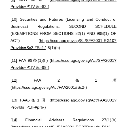
ProvIds=P1IV-#pr82-
)
[10]
Securities and Futures (Licensing and Conduct of
Business) Regulations, SECOND SCHEDULE
(EXEMPTIONS FROM SECTIONS 82(1) AND 99B(1) OF
ACT) (
https://sso.agc.gov.sg/SL/SFA2001-RG10?
ProvIds=Sc2-#Sc2-
) 5(1)(b)
[11]
FAA 99条(1)(h) (
https://sso.agc.gov.sg/Act/SFA2001?
ProvIds=P1IV-#pr99-
)
[12]
FAA 2条1項
(
https://sso.agc.gov.sg/Act/FAA2001#Sc2-
)
[13]
FAA6条1項 (
https://sso.agc.gov.sg/Act/FAA2001?
ProvIds=P1II-#pr6-
)
[14]
Financial Advisers Regulations 27(1)(b)