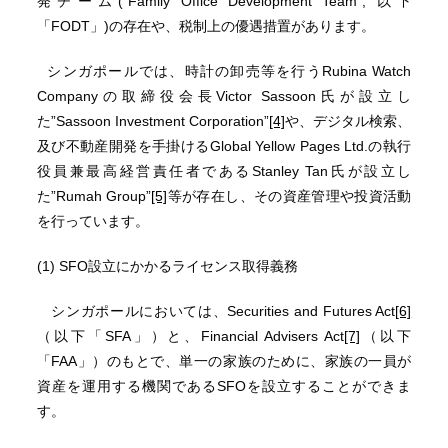
発チーム(“Family Office Development Team”, 以下
「FODT」)の存在や、税制上の優遇措置があります。
シンガポールでは、時計の卸売等を行うRubina Watch
Companyの取締役会長Victor Sassoon氏が設立し
た”Sassoon Investment Corporation”
[4]
や、デジタル検索、
及び不動産開発を手掛けるGlobal Yellow Pages Ltd.の執行
役員兼最高経営責任者であるStanley Tan氏が設立し
た”Rumah Group”
[5]
等が存在し、その資産管理や投資活動
を行っています。
(1) SFO設立にかかるライセンス取得義務
シンガポールにおいては、Securities and Futures Act
[6]
（以下「SFA」）と、Financial Advisers Act
[7]
（以下
「FAA」）のもとで、単一の家族のために、家族の一員が
資産を運用する機関であるSFOを設立することができま
す。