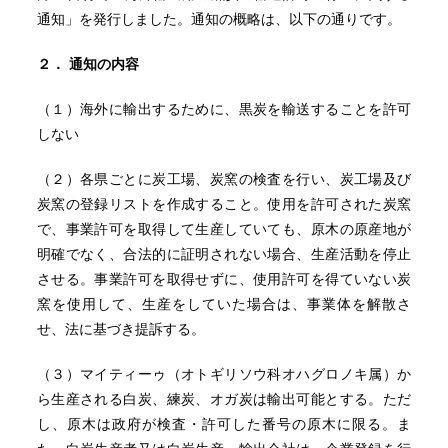
通知」を発行しました。通知の概略は、以下の通りです。
２．
通知の内容
（１）海外に輸出するために、黒炭を輸送することを許可
しない
（２）各県ごとに炭工場、炭窯の検査を行い、炭工場及び
炭窯の登録リストを作成すること。使用を許可された炭窯
で、事業許可を取得して生産していても、原木の原産地が
明確でなく、合法的に証明されない場合、生産活動を停止
させる。事業許可を取得せずに、使用許可を得ていない炭
窯を使用して、生産をしていた場合は、事業体を解散さ
せ、法に基づき提訴する。
（３）マイティーゥ（オトギリソウ科オハグロノキ属）か
ら生産される白炭、練炭、オガ炭は輸出可能とする。ただ
し、原木は政府が検査・許可した番号の原木に限る。ま