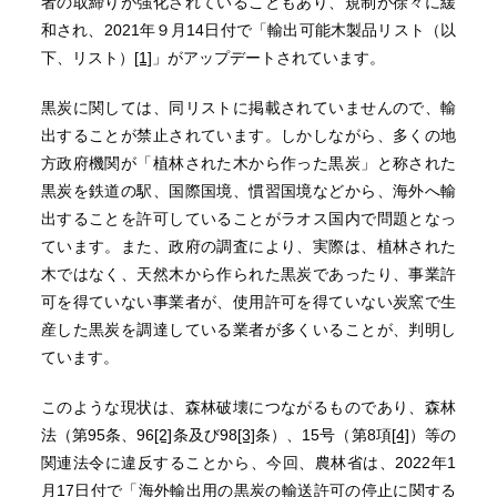
者の取締りが強化されていることもあり、規制が徐々に緩
和され、2021年９月14日付で「輸出可能木製品リスト（以
下、リスト）
[1]
」がアップデートされています。
黒炭に関しては、同リストに掲載されていませんので、輸
出することが禁止されています。しかしながら、多くの地
方政府機関が「植林された木から作った黒炭」と称された
黒炭を鉄道の駅、国際国境、慣習国境などから、海外へ輸
出することを許可していることがラオス国内で問題となっ
ています。また、政府の調査により、実際は、植林された
木ではなく、天然木から作られた黒炭であったり、事業許
可を得ていない事業者が、使用許可を得ていない炭窯で生
産した黒炭を調達している業者が多くいることが、判明し
ています。
このような現状は、森林破壊につながるものであり、森林
法（第95条、96
[2]
条及び98
[3]
条）、15号（第8項
[4]
）等の
関連法令に違反することから、今回、農林省は、2022年1
月17日付で「海外輸出用の黒炭の輸送許可の停止に関する