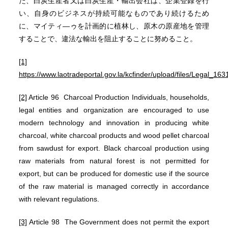
た、白炭生産者又は白炭生産・輸出会社は、企業登録を行
い、自身のビジネスが持続可能なものであり続けるため
に、マイティ―ゥを計画的に植林し、原木の原産地を管理
することで、違法な輸出を阻止することに努めること。
[1]
https://www.laotradeportal.gov.la/kcfinder/upload/files/Legal_1
[2]
Article 96 Charcoal Production Individuals, households,
legal entities and organization are encouraged to use
modern technology and innovation in producing white
charcoal, white charcoal products and wood pellet charcoal
from sawdust for export. Black charcoal production using
raw materials from natural forest is not permitted for
export, but can be produced for domestic use if the source
of the raw material is managed correctly in accordance
with relevant regulations.
[3]
Article 98 The Government does not permit the export