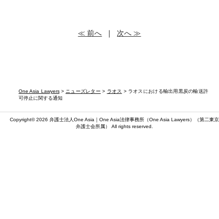
≪ 前へ
｜
次へ ≫
One Asia Lawyers
>
ニューズレター
>
ラオス
> ラオスにおける輸出用黒炭の輸送許
可停止に関する通知
Copyright© 2026 弁護士法人One Asia｜One Asia法律事務所（
One Asia Lawyers
）（第二東京
弁護士会所属） All rights reserved.