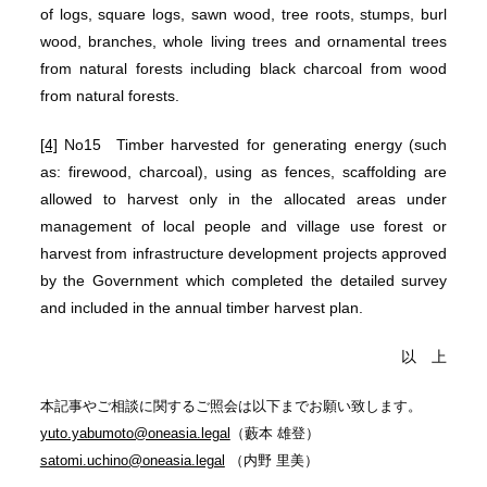
of logs, square logs, sawn wood, tree roots, stumps, burl
wood, branches, whole living trees and ornamental trees
from natural forests including black charcoal from wood
from natural forests.
[4]
No15 Timber harvested for generating energy (such
as: firewood, charcoal), using as fences, scaffolding are
allowed to harvest only in the allocated areas under
management of local people and village use forest or
harvest from infrastructure development projects approved
by the Government which completed the detailed survey
and included in the annual timber harvest plan.
以 上
本記事やご相談に関するご照会は以下までお願い致します。
yuto.yabumoto@oneasia.legal
（藪本 雄登）
satomi.uchino@oneasia.legal
（内野 里美）