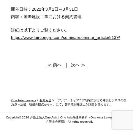
開催日時：2022年3月1日～3月31日
内容：国際建設工事における契約管理
詳細は以下よりご覧ください。
https://www.faircongrp.com/seminar/seminar_article/8139/
≪ 前へ
｜
次へ ≫
One Asia Lawyers
>
お知らせ
> 「アジア・オセアニア地域における建設ビジネスの留
意点～法務、税務の観点から～」にて、弊所江副弁護士が講師を務めます。
Copyright© 2026 弁護士法人One Asia｜One Asia法律事務所（
One Asia Lawyers
）（第二東京
弁護士会所属） All rights reserved.