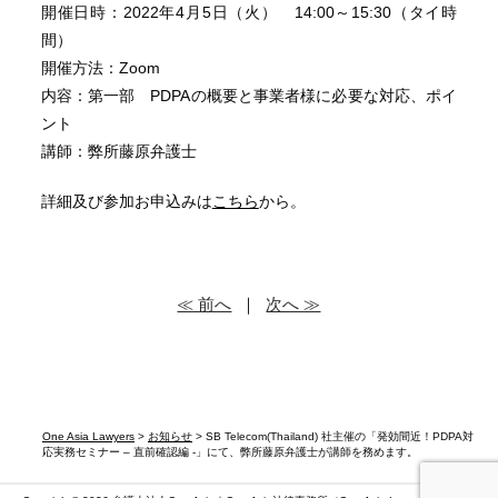
開催日時：2022年4月5日（火） 14:00～15:30（タイ時
間）
開催方法：Zoom
内容：第一部 PDPAの概要と事業者様に必要な対応、ポイ
ント
講師：弊所藤原弁護士
詳細及び参加お申込みは
こちら
から。
≪ 前へ
｜
次へ ≫
One Asia Lawyers
>
お知らせ
> SB Telecom(Thailand) 社主催の「発効間近！PDPA対
応実務セミナー – 直前確認編 -」にて、弊所藤原弁護士が講師を務めます。