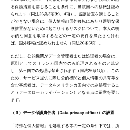
る保護措置を講じることを条件に、当該国への移転は認め
られます（同法26条3項(b)、4項）。当該措置を講じること
ができない場合は、個人情報の国外移転にあたり適切な保
護措置がないために起こりうるリスクについて、本人の明
示的な同意を取得するなどの一定の要件を満たさなけれ
ば、国外移転は認められません（同法26条5項）。
ただし、公的機関がデータ管理者または処理者の場合は、
原則としてスリランカ国内でのみ処理されるものと規定
し、第三国での処理は禁止されます（同法26条1項）。この
ため、サービス提供に際し公的機関と個人情報の共有等を
含む事業者は、データをスリランカ国内でのみ処理するこ
と（データローカライゼーション）となる点に留意を要し
ます。
（３）データ保護責任者（Data privacy officer）の設置
「特殊な個人情報」を処理する等の一定の条件下では、所