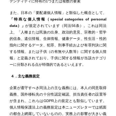
デンティティに特有の1つまたは複数の要素
また、日本の「要配慮個人情報」と類似した概念として、
「特殊な個人情報（special categories of personal
data）」
が規定されています（同法56条）。これは同法
上、「人種または民族の出身、政治的意見、宗教的・哲学
的信条、遺伝情報、生体情報、健康データ、性生活・性的
指向に関するデータ、犯罪、刑事手続および有罪判決に関
する情報、または子供（の有無や人数等）に関する個人情
報」と定義されており、子供に関する情報が当該カテゴリ
ーに分類される点が特徴的であるといえます。
４．
主な義務規定
企業が遵守すべき同法上の主な義務には、本人の同意取得
義務、国外移転先の十分性認定確認、担当責任者の設置等
が含まれ、これらはGDPR上の規定とも類似しています。
個人情報保護法上の義務規定は本ニューズレターでは紙面
の都合上網羅していないものの、実務上の影響が大きい義