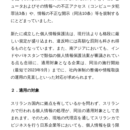
ュータおよびその情報への不正アクセス（コンピュータ犯
罪法3条）や、情報の不正な開示（同法10条）等を規制する
にとどまっていました。
新たに成立した個人情報保護法は、現行法よりも格段に厳
しい規定が盛り込まれ、違反時には高額な罰則も科され得
るものとなっています。また、南アジアにおいても、イン
ドやパキスタンで類似の個人情報保護法案が審議されてい
る点も念頭に、適用対象となる企業は、同法の施行開始
（最短で2023年9月）までに、社内体制の整備や情報取扱
の運用の見直しといった対応が求められます。
２．適用の対象
スリランカ国内に拠点を有しているかを問わず、スリラン
カで行われる個人情報の処理が、同法の適用対象として含
まれます。そのため、現地の代理店を通してスリランカで
ビジネスを行う日系企業等においても、個人情報を扱う限