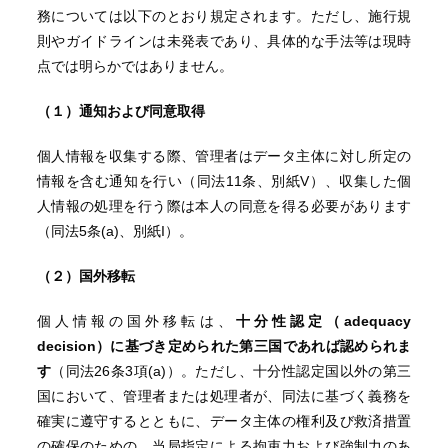
務については以下のとおり規定されます。ただし、施行規
則やガイドラインは未発表であり、具体的な手法等は現時
点では明らかではありません。
（１）通知および同意取得
個人情報を収集する際、管理者はデータ主体に対し所定の
情報を含む通知を行い（同法11条、別紙V）、収集した個
人情報の処理を行う際は本人の同意を得る必要があります
（同法5条(a)、別紙I）。
（２）国外移転
個人情報の国外移転は、
十分性認定（adequacy
decision）に基づき定められた第三国であれば認められま
す
（同法26条3項(a)）。ただし、十分性認定国以外の第三
国において、管理者または処理者が、同法に基づく義務を
確実に遵守するとともに、データ主体の権利及び救済措置
の確保のための、当局指定による拘束力および強制力のあ