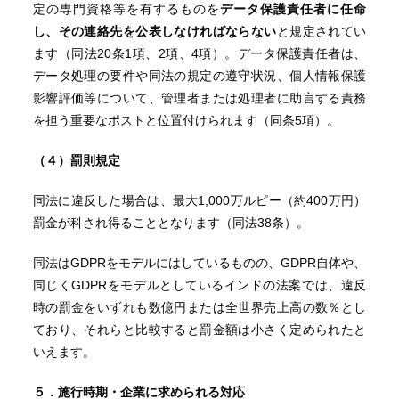
定の専門資格等を有するものを
データ保護責任者に任命
し、その連絡先を公表しなければならない
と規定されてい
ます（同法20条1項、2項、4項）。データ保護責任者は、
データ処理の要件や同法の規定の遵守状況、個人情報保護
影響評価等について、管理者または処理者に助言する責務
を担う重要なポストと位置付けられます（同条5項）。
（４）罰則規定
同法に違反した場合は、最大1,000万ルピー（約400万円）
罰金が科され得ることとなります（同法38条）。
同法はGDPRをモデルにはしているものの、GDPR自体や、
同じくGDPRをモデルとしているインドの法案では、違反
時の罰金をいずれも数億円または全世界売上高の数％とし
ており、それらと比較すると罰金額は小さく定められたと
いえます。
５．施行時期・企業に求められる対応