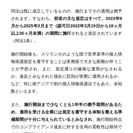
同法は既に成立しているものの、施行までその適用は猶予
されます。すなわち、
前述の主な規定はすべて、2023年9
月から2025年3月まで（認可日2022年3月19日から18ヶ月
以上36ヶ月未満）の期間に施行
されると規定されています
（同法1条）。
施行開始後も、スリランカのような国で世界基準の個人情
報保護規定を遵守することは実務面で大きな困難が伴うこ
とが予想され、また、規定通りの厳格な運用がなされる
か、違反とみなされた場合に罰則が実際に適用されるか、
など、特に南アジアで初の個人情報保護法でもあり、未知
数といえます。
また、
施行開始まで少なくとも1年半の猶予期間があるた
め、適用を受ける企業には規定を遵守する体制を整える準
備期間が十分に与えられているとみなされ
、施行開始時点
でのコンプライアンス違反に対する当局の柔軟性は期待で