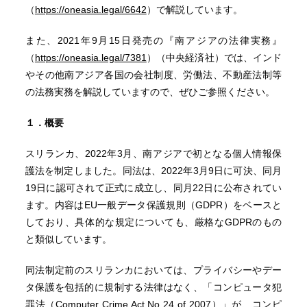
（
https://oneasia.legal/6642
）で解説しています。
また、2021年9月15日発売の『南アジアの法律実務』
（
https://oneasia.legal/7381
）（中央経済社）では、インド
やその他南アジア各国の会社制度、労働法、不動産法制等
の法務実務を解説していますので、ぜひご参照ください。
１．概要
スリランカ、2022年3月、南アジアで初となる個人情報保
護法を制定しました。同法は、2022年3月9日に可決、同月
19日に認可されて正式に成立し、同月22日に公布されてい
ます。内容はEU一般データ保護規則（GDPR）をベースと
しており、具体的な規定についても、厳格なGDPRのもの
と類似しています。
同法制定前のスリランカにおいては、プライバシーやデー
タ保護を包括的に規制する法律はなく、「コンピュータ犯
罪法（Computer Crime Act No 24 of 2007）」が、コンピ