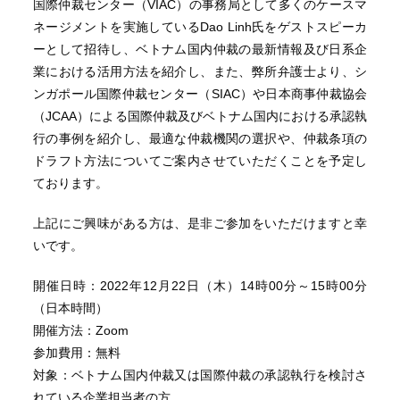
国際仲裁センター（VIAC）の事務局として多くのケースマ
ネージメントを実施しているDao Linh氏をゲストスピーカ
ーとして招待し、ベトナム国内仲裁の最新情報及び日系企
業における活用方法を紹介し、また、弊所弁護士より、シ
ンガポール国際仲裁センター（SIAC）や日本商事仲裁協会
（JCAA）による国際仲裁及びベトナム国内における承認執
行の事例を紹介し、最適な仲裁機関の選択や、仲裁条項の
ドラフト方法についてご案内させていただくことを予定し
ております。
上記にご興味がある方は、是非ご参加をいただけますと幸
いです。
開催日時：2022年12月22日（木）14時00分～15時00分
（日本時間）
開催方法：Zoom
参加費用：無料
対象：ベトナム国内仲裁又は国際仲裁の承認執行を検討さ
れている企業担当者の方