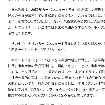
日本政府は、2050年カーボンニュートラル（脱炭素）の実現
経済の発展が加速している状況も踏まえると、これまで以上に、
ます。他方で1社では実現しえない大規模施策を企業同士の連携
た、サプライチェーン全体で脱炭素の取組みをするため、取引先
も増えてきます。
その中で、各社のカーボンニュートラルに向けた取り組みが、
う懸念を生じさせる可能性があります。
本ガイドラインは、このような企業側の懸念に対し、「事業者
性及び事業者等の予見可能性を一層向上させることで、事業者等
しすることを目的として」策定されました（本ガイドライン1頁
「社会公共的に望ましい目的のために実施される「持続可能な開
の取組についても、行為の性質を踏まえれば、本考え方が示す判
指摘しており（同3頁）、サプライチェーンにおける人権デュー
検討するにあたっても大いに参考になるものと思われます。