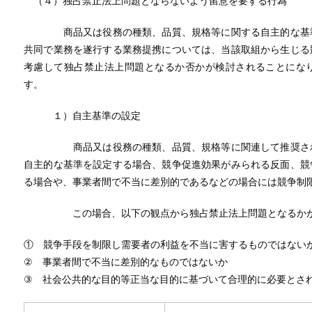
（４）独占禁止法上問題とならないよう留意を要する行為
商品又は役務の種類、品質、規格等に関する自主的な基準
共同で業務を遂行する業務提携については、当該取組から生じる
考慮して独占禁止法上問題となるか否かが検討されることにな
す。
１）自主基準の設定
商品又は役務の種類、品質、規格等に関連して推奨される
自主的な基準を設定する場合、競争促進効果がみられる反面、競
る場合や、事業者間で不当に差別的であるなどの場合には競争制
この場合、以下の観点から独占禁止法上問題となるかが
① 競争手段を制限し需要者の利益を不当に害するものではない
② 事業者間で不当に差別的なものではないか
③ 社会公共的な目的等正当な目的に基づいて合理的に必要とされ