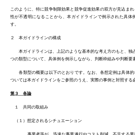
このように、特に競争制限効果と競争促進効果の双方が見込まれ
性が不透明になることから、本ガイドラインで例示された具体
す。
２ 本ガイドラインの構成
本ガイドラインは、上記のような基本的な考え方のもと、独占
つの類型について、具体例を例示しながら、判断枠組みや判断要
各類型の概要は以下のとおりです。なお、各想定例は具体的な
ついては本ガイドラインをご参照のうえ、実際の事例と対照する
第
３
各論
１ 共同の取組み
（１）想定されるシチュエーション
事業者等が、迅速な事業遂行やコスト削減、不足する業務