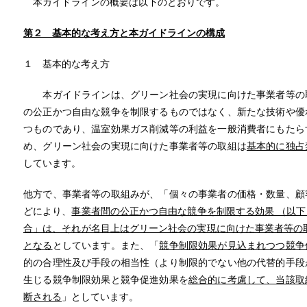
本ガイドラインの概要は以下のとおりです。
第２
基本的な考え方と本ガイドラインの構成
１ 基本的な考え方
本ガイドラインは、グリーン社会の実現に向けた事業者等の取
の公正かつ自由な競争を制限するものではなく、新たな技術や優
つものであり、温室効果ガス削減等の利益を一般消費者にもたら
め、グリーン社会の実現に向けた事業者等の取組は
基本的に独占
しています。
他方で、事業者等の取組みが、「個々の事業者の価格・数量、顧
どにより、
事業者間の公正かつ自由な競争を制限する効果 （以
合」は、それが名目上はグリーン社会の実現に向けた事業者等の
となる
としています。また、「
競争制限効果が見込まれつつ競争
的の合理性及び手段の相当性（より制限的でない他の代替的手段
生じる競争制限効果と競争促進効果を
総合的に考慮して、当該取
断される
」としています。