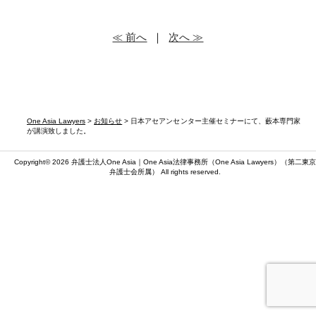
≪ 前へ
｜
次へ ≫
One Asia Lawyers
>
お知らせ
> 日本アセアンセンター主催セミナーにて、藪本専門家
が講演致しました。
Copyright© 2026 弁護士法人One Asia｜One Asia法律事務所（
One Asia Lawyers
）（第二東京
弁護士会所属） All rights reserved.