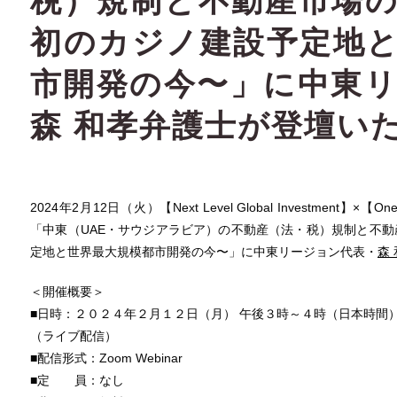
税）規制と不動産市場
初のカジノ建設予定地
市開発の今〜」に中東
森 和孝弁護士が登壇い
2024年2月12日（火）【Next Level Global Investment】×【O
「中東（UAE・サウジアラビア）の不動産（法・税）規制と不
定地と世界最大規模都市開発の今〜」に中東リージョン代表・
森
＜開催概要＞
■日時：２０２４年２月１２日（月） 午後３時～４時（日本時間
（ライブ配信）
■配信形式：Zoom Webinar
■定 員：なし