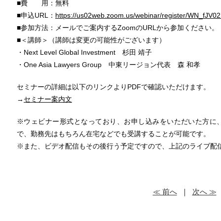
■費 用：無料
■申込URL：
https://us02web.zoom.us/webinar/register/WN_f
■参加方法：メールでご案内するZoomのURLから参加ください。
■＜講師＞（講師は変更の可能性がございます）
・Next Level Global Investment 杉田 靖子
・One Asia Lawyers Group 中東リージョン代表 森 和孝
セミナーの詳細は以下のリンクよりPDFで確認いただけます。
→
セミナー案内文
※ウェビナー形式となっており、お申し込みをいただいた方に
で、勤務先はもちろん在宅などでも受講することが可能です。
※また、ビデオ配信もその後行う予定ですので、上記のライブ配
≪ 前へ
｜
次へ ≫