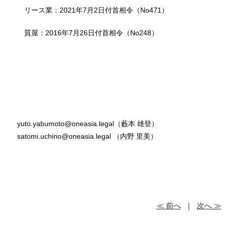
リース業：2021年7月2日付首相令（No471）
質屋：2016年7月26日付首相令（No248）
以
yuto.yabumoto@oneasia.legal（藪本 雄登）
satomi.uchino@oneasia.legal （内野 里美）
≪ 前へ
｜
次へ ≫