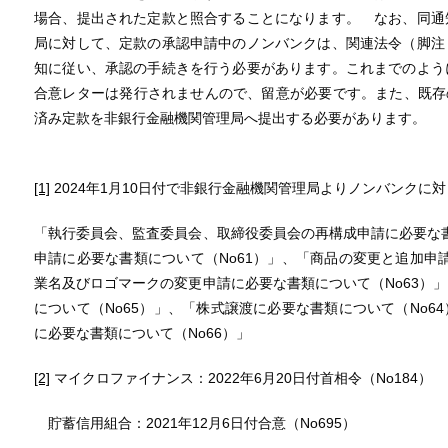
場合、提出された定款と照合することになります。 なお、同通
局に対して、定款の承認申請中のノンバンクは、関連法令（脚注
知に従い、承認の手続きを行う必要があります。これまでのよう
合意レターは発行されませんので、留意が必要です。また、既存の
済み定款を非銀行金融機関管理局へ提出する必要があります。
[1]
2024年1月10日付で非銀行金融機関管理局よりノンバンクに
「執行委員会、監査委員会、取締役委員会の再構成申請に必要な書
申請に必要な書類について（No61）」、「商品の変更と追加申請
業名及びロゴマークの変更申請に必要な書類について（No63）
について（No65）」、「株式譲渡に必要な書類について（No6
に必要な書類について（No66）」
[2]
マイクロファイナンス：2022年6月20日付首相令（No184）
貯蓄信用組合：2021年12月6日付合意（No695）