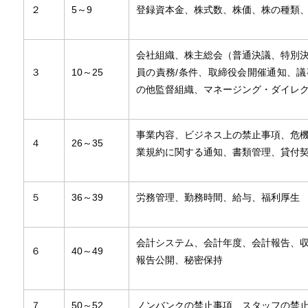
２
5～9
登録資本金、株式数、株価、株の種類
会社組織、株主総会（普通決議、特別
３
10～25
員の責務/条件、取締役会開催通知、
の他監督組織、マネージング・ダイレ
事業内容、ビジネス上の禁止事項、危
４
26～35
業規約に関する通知、書類管理、貸付
５
36～39
労務管理、勤務時間、給与、福利厚生
会計システム、会計年度、会計報告、
６
40～49
報告公開、秘密保持
７
50～52
ノンバンクの禁止事項、スタッフの禁