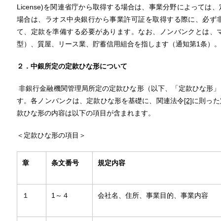
License)を関連省庁から取得する場合は、事業分野によって
場合は、ラオス中央銀行から事業許可証を取得する際に、必ず
て、定款を準備する必要があります。なお、ノンバンクとは、
型）、質屋、リース業、貯蓄信用組合を指します（通知第1条）。
２．中銀所定の定款ひな形について
非銀行金融機関管理局所定の定款ひな形（以下、「定款ひな形」
す。各ノンバンクは、定款ひな形を基礎に、関連法令
[2]
に則った
款ひな形の内容は以下の項目が含まれます。
＜定款ひな形の項目＞
章
条文番号
規定内容
１
1～４
会社名、住所、事業目的、事業内容