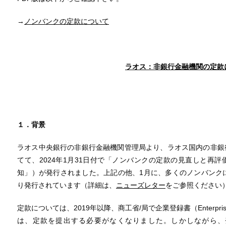
→
ノンバンクの定款について
ラオス：非銀行金融機関の定款
１．背景
ラオス中央銀行の非銀行金融機関管理局より、ラオス国内の非銀
てて、2024年1月31日付で「ノンバンクの定款の見直しと再評
知」）が発行されました。上記の他、1月に、多くのノンバンク
り発行されています（詳細は、
ニューズレター
をご参照ください
定款については、2019年以降、商工省/局で企業登録書（Enterprise Regi
は、定款を提出する必要がなくなりました。しかしながら、登記後、事業