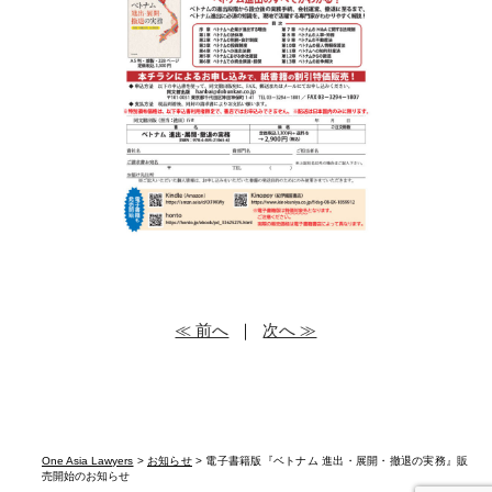
≪ 前へ
｜
次へ ≫
One Asia Lawyers
>
お知らせ
> 電子書籍版『ベトナム 進出・展開・撤退の実務』販
売開始のお知らせ