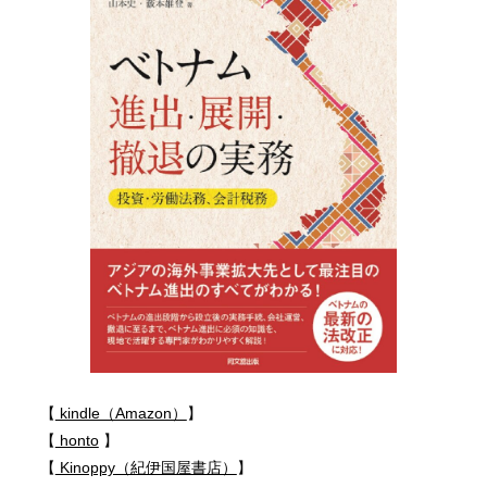
【
kindle（Amazon）
】
【
honto
】
【
Kinoppy（紀伊国屋書店）
】