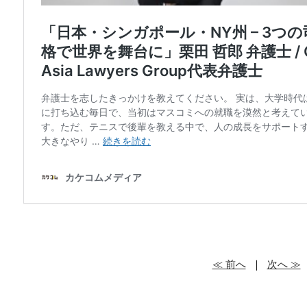
≪ 前へ
｜
次へ ≫