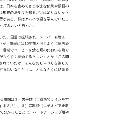
は、日本を含めてさまざまな伝統や慣習の
は現在の法制度を知るだけは足りないから
習がある。私はアムハラ語を学んでいたこ
調べてみたいと思った。
ていた。国道は拡張され、スーパーも増え、
たが、道端には10年前と同じように家族経
、道端でコーヒーを炒る煙のにおいを嗅ぐ
がもうすぐ結婚するらしい」とか「この間
されていたが、そんなおしゃべりを楽しん
する若い女性たちは、どんなふうに結婚を
いる婚姻は１）民事婚（市役所でサインをす
する方法）、３）宗教婚（エチオピア正教
いて分かったことは、パートナーシップ婚や