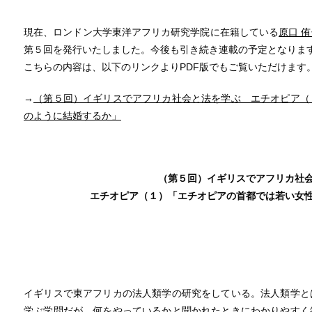
現在、ロンドン大学東洋アフリカ研究学院に在籍している
原口 
第５回を発行いたしました。今後も引き続き連載の予定となりま
こちらの内容は、以下のリンクよりPDF版でもご覧いただけます
→
（第５回）イギリスでアフリカ社会と法を学ぶ エチオピア（
のように結婚するか」
（第５
回）イギリスでアフリカ社
エチオピア（１）「エチオピアの首都では若い女
イギリスで東アフリカの法人類学の研究をしている。法人類学と
学ぶ学問だが、何をやっているかと聞かれたときにわかりやすく