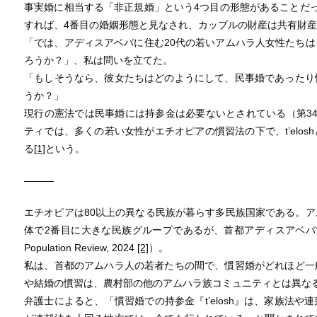
事実婚に相当する「非正規婚」という4つ目の形態があることだ
すれば、4番目の婚姻形態と見なされ、カップルの財産は共有財
「では、アディスアベバに住む20代の若いアムハラ人女性たち
ろうか？」、私は問いを立てた。
「もしそうなら、彼女たちはどのようにして、民事婚であったり
うか？」
現行の憲法では民事婚には持参金は必要ないとされている（第3
ティでは、多くの若い女性がエチオピアの慣習法の下で、t’elo
る
[1]
という。
―――
エチオピアは80以上の異なる民族が暮らす多民族国家である。
体で2番目に大きな民族グループであるが、首都アディスアベバで
Population Review, 2024
[2]
）。
私は、首都のアムハラ人の若者たちの間で、慣習婚がどれほど一
や結婚の慣習は、農村部の他のアムハラ族コミュニティとは異な
弁護士によると、「慣習婚での持参金『t’elosh』は、家族法