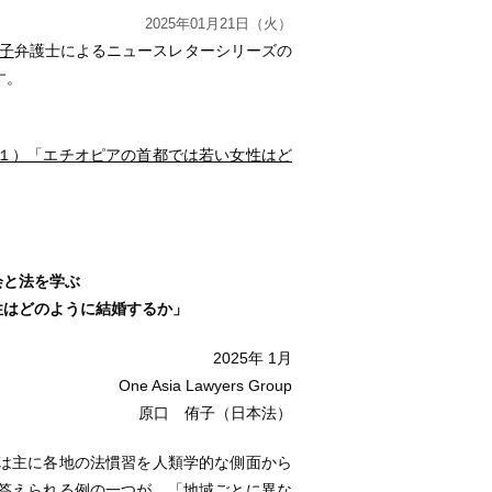
2025年01月21日（火）
侑子
弁護士によるニュースレターシリーズの
す。
。
１）「エチオピアの首都では若い女性はど
会と法を学ぶ
性はどのように結婚するか」
2025年 1月
One Asia Lawyers Group
原口 侑子（日本法）
は主に各地の法慣習を人類学的な側面から
答えられる例の一つが、「地域ごとに異な