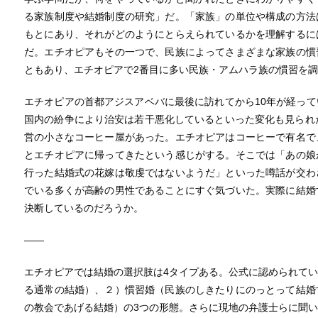
る家族制度や結婚制度の研究」だ。「家族」の単位や構成の方法
もとにあり、それがどのようにとらえられているかを理解するに
だ。エチオピアもその一つで、民族によってさまざまな家族の慣
ともあり、エチオピアで2番目に多い民族・アムハラ族の慣習を
エチオピアの首都アジスアベバに最後に訪れてから10年が経っ
国内の紛争により治安は若干悪化しているといった変化も見られ
営の小さなコーヒー屋があった。エチオピアはコーヒーで有名で
とエチオピアに帰ってきたという感じがする。そこでは「あの娘
行った結婚式の花嫁は敬虔ではないようだ」といった噂話が交わ
でいる多くが高齢の男性であることにすぐ気づいた。実際に結婚
決断しているのだろうか。
――
エチオピアでは結婚の選択肢は4タイプある。公式に認められて
る通常の結婚）、２）慣習婚（民族のしきたりにのっとって結婚
の教会であげる結婚）の3つの形態。さらに現地の弁護士らに聞