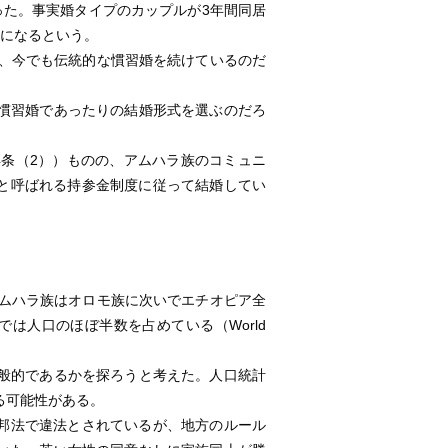
った。事実婚タイプのカップルが3年間同居
産になるという。
は、今でも伝統的な慣習婚を続けているのだ
慣習婚であったりの結婚形式を選ぶのだろ
4条（2））ものの、アムハラ族のコミュニ
shと呼ばれる持参金制度に従って結婚してい
アムハラ族はオロモ族に次いでエチオピア全
は人口のほぼ半数を占めている（World
般的であるかを探ろうと考えた。人口統計
る可能性がある。
や連邦法で違法とされているが、地方のルール