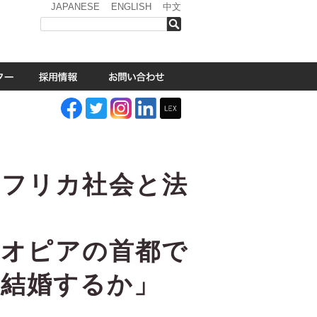
JAPANESE
ENGLISH
中文
検索
アフリカ社会と法
チオピアの首都で
に結婚するか」