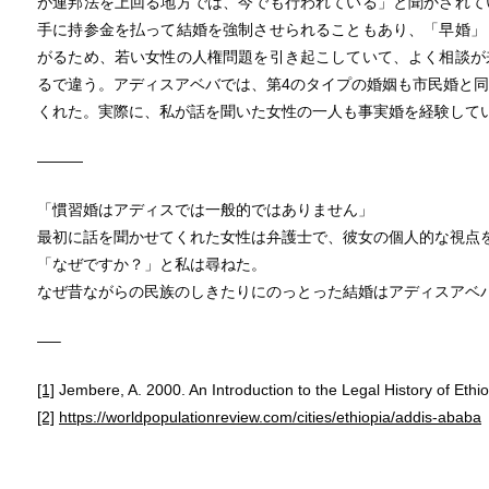
が連邦法を上回る地方では、今でも行われている」と聞かされて
手に持参金を払って結婚を強制させられることもあり、「早婚」
がるため、若い女性の人権問題を引き起こしていて、よく相談が
るで違う。アディスアベバでは、第4のタイプの婚姻も市民婚と
くれた。実際に、私が話を聞いた女性の一人も事実婚を経験して
―――
「慣習婚はアディスでは一般的ではありません」
最初に話を聞かせてくれた女性は弁護士で、彼女の個人的な視点
「なぜですか？」と私は尋ねた。
なぜ昔ながらの民族のしきたりにのっとった結婚はアディスアベ
—–
[1]
Jembere, A. 2000. An Introduction to the Legal History of Ethio
[2]
https://worldpopulationreview.com/cities/ethiopia/addis-ababa