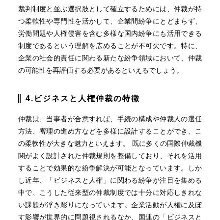
裁判制度と並ぶ選択肢として確立するためには、仲裁が持
つ柔軟性や専門性を活かして、企業間紛争にとどまらず、
労働問題や人権侵害を含む多様な国内紛争にも活用できる
制度であるという理解を広めることが不可欠です。特に、
企業の社会的責任に関わる新たな紛争領域において、仲裁
の可能性を再評価する必要があるといえるでしょう。
4.ビジネスと人権仲裁の特徴
仲裁は、当事者が合意すれば、手続の構成や仲裁人の選任
方法、審理の進め方などを多様に設計することができ、こ
の柔軟性が大きな魅力といえます。 既に多くの国際仲裁機
関がよく設計された仲裁規則を整備しており、それを活用
することで効果的な紛争解決が可能となっています。しか
し近年、「ビジネスと人権」に関わる紛争が注目を集める
中で、こうした従来型の仲裁制度では十分に対応しきれな
い課題が浮き彫りになっています。企業活動が人権に及ぼ
す影響が世界的に問題視されるなか、国連の「ビジネスと