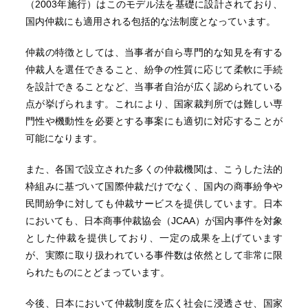
（2003年施行）はこのモデル法を基礎に設計されており、
国内仲裁にも適用される包括的な法制度となっています。
仲裁の特徴としては、当事者が自ら専門的な知見を有する
仲裁人を選任できること、紛争の性質に応じて柔軟に手続
を設計できることなど、当事者自治が広く認められている
点が挙げられます。これにより、国家裁判所では難しい専
門性や機動性を必要とする事案にも適切に対応することが
可能になります。
また、各国で設立された多くの仲裁機関は、こうした法的
枠組みに基づいて国際仲裁だけでなく、国内の商事紛争や
民間紛争に対しても仲裁サービスを提供しています。日本
においても、日本商事仲裁協会（JCAA）が国内事件を対象
とした仲裁を提供しており、一定の成果を上げています
が、実際に取り扱われている事件数は依然として非常に限
られたものにとどまっています。
今後、日本において仲裁制度を広く社会に浸透させ、国家