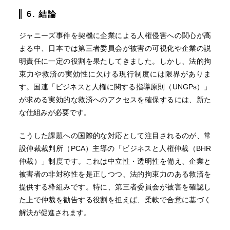
6. 結論
ジャニーズ事件を契機に企業による人権侵害への関心が高
まる中、日本では第三者委員会が被害の可視化や企業の説
明責任に一定の役割を果たしてきました。しかし、法的拘
束力や救済の実効性に欠ける現行制度には限界がありま
す。国連「ビジネスと人権に関する指導原則（UNGPs）」
が求める実効的な救済へのアクセスを確保するには、新た
な仕組みが必要です。
こうした課題への国際的な対応として注目されるのが、常
設仲裁裁判所（PCA）主導の「ビジネスと人権仲裁（BHR
仲裁）」制度です。これは中立性・透明性を備え、企業と
被害者の非対称性を是正しつつ、法的拘束力のある救済を
提供する枠組みです。特に、第三者委員会が被害を確認し
た上で仲裁を勧告する役割を担えば、柔軟で合意に基づく
解決が促進されます。