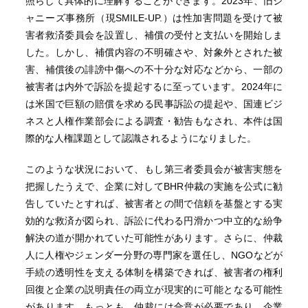
照らして具体的に理解することができます。2023年、旧ジ
ャニーズ事務所（現SMILE-UP.）は性加害問題を受けて被
害者救済委員会を設置し、補償の受付と支払いを開始しま
した。しかし、補償内容の不明確さや、対象外とされた被
害、補償後の誹謗中傷への不十分な対応などから、一部の
被害者は内外で訴訟を提起するに至っています。2024年に
は米国で巨額の賠償を求める民事訴訟の提起や、国連ビジ
ネスと人権作業部会による調査・勧告もなされ、本件は国
際的な人権課題として認識されるようになりました。
このような状況において、もし第三者委員会が被害実態を
把握したうえで、企業に対してBHR仲裁の実施を公式に勧
告していたとすれば、被害者との間で信頼を基盤とする実
効的な救済が図られ、訴訟に代わる円滑かつ中立的な紛争
解決の道が開かれていた可能性があります。さらに、仲裁
人に人権やジェンダー分野の専門家を選任し、NGOなどが
手続の透明性を支える体制を構築できれば、被害者の権利
回復と企業の説明責任の両立が現実的に可能となる可能性
があります。もっとも、仲裁には合意が必要であり、企業