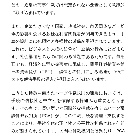
ども、通常の商事仲裁では想定されない要素として意識的
に取り込まれています。
また、企業だけでなく国家、地域社会、市民団体など、紛
争の影響を受ける多様な利害関係者が関与できるよう、手
続の設計には包摂性と多様性の確保が重視されています。
これは、ビジネスと人権の紛争が一企業の行為にとどまら
ず、社会構造そのものに関わる問題であるためです。費用
面でも、経済的に弱い被害者に配慮し、費用軽減措置や第
三者資金提供（TPF）、調停との併用による迅速かつ低コ
ストな解決手段の導入が視野に入れられています。
こうした特徴を備えたハーグ仲裁規則の運用においては、
手続の信頼性と中立性を確保する枠組みも重要となりま
す。その点で、長い歴史と国際的な権威を有するハーグ常
設仲裁裁判所（PCA）が、この仲裁手続を管理・支援する
ことにより、手続全体の正当性と公平性が担保される仕組
みが整えられています。民間の仲裁機関とは異なり、PCA