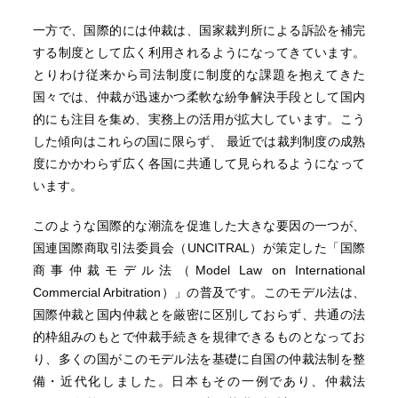
一方で、国際的には仲裁は、国家裁判所による訴訟を補完
する制度として広く利用されるようになってきています。
とりわけ従来から司法制度に制度的な課題を抱えてきた
国々では、仲裁が迅速かつ柔軟な紛争解決手段として国内
的にも注目を集め、実務上の活用が拡大しています。こう
した傾向はこれらの国に限らず、 最近では裁判制度の成熟
度にかかわらず広く各国に共通して見られるようになって
います。
このような国際的な潮流を促進した大きな要因の一つが、
国連国際商取引法委員会（UNCITRAL）が策定した「国際
商事仲裁モデル法（Model Law on International
Commercial Arbitration）」の普及です。このモデル法は、
国際仲裁と国内仲裁とを厳密に区別しておらず、共通の法
的枠組みのもとで仲裁手続きを規律できるものとなってお
り、多くの国がこのモデル法を基礎に自国の仲裁法制を整
備・近代化しました。日本もその一例であり、仲裁法