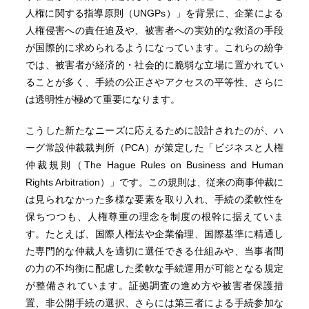
人権に関する指導原則（UNGPs）」を背景に、企業による
人権侵害への責任追及や、被害者への実効的な救済の手段
が国際的に求められるようになっています。これらの紛争
では、被害者が経済的・社会的に脆弱な立場に置かれてい
ることが多く、手続の公正さやアクセスの平等性、さらに
は透明性が極めて重要になります。
こうした新たなニーズに応えるために設計されたのが、ハ
ーグ常設仲裁裁判所（PCA）が策定した「ビジネスと人権
仲裁規則（The Hague Rules on Business and Human
Rights Arbitration）」です。この規則は、従来の商事仲裁に
は見られなかった多様な要素を取り入れ、手続の柔軟性を
保ちつつも、人権尊重の理念を制度の根幹に据えていま
す。たとえば、国際人権法や企業倫理、国際基準に精通し
た専門的な仲裁人を適切に選任できる仕組みや、当事者間
の力の不均衡に配慮した柔軟な手続運用が可能となる規定
が整備されています。証拠調査の進め方や被害者保護措
置、非公開手続の選択、さらには第三者による手続参加な