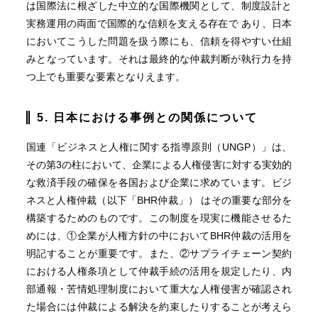
は国際法に根ざした中立的な国際機関として、制度設計と
実務運用の両面で国際的な信頼を支える存在で あり、日本
においてこうした問題を扱う際にも、信頼を得やすい仕組
みとなっています。それは最終的な仲裁判断が執行力を持
つ上でも重要な要素となりえます。
5. 日本における事例との関係について
国連「ビジネスと人権に関する指導原則（UNGP）」は、
その第3の柱において、企業による人権侵害に対する実効的
な救済手段の確保を各国および企業に求めています。ビジ
ネスと人権仲裁（以下「BHR仲裁」） はその重要な部分を
構築するためのものです。この制度を現実に機能させるた
めには、①企業が人権方針の中においてBHR仲裁の活用を
明記することが重要です。また、②サプライチェーン契約
における人権条項として仲裁手続の活用を規定したり、内
部通報・苦情処理制度において重大な人権侵害が確認され
た場合には仲裁による解決を約束したりすることが考えら