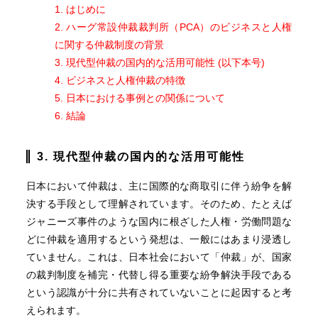
1. はじめに
2. ハーグ常設仲裁裁判所（PCA）のビジネスと人権
に関する仲裁制度の背景
3. 現代型仲裁の国内的な活用可能性 (以下本号)
4. ビジネスと人権仲裁の特徴
5. 日本における事例との関係について
6. 結論
3. 現代型仲裁の国内的な活用可能性
日本において仲裁は、主に国際的な商取引に伴う紛争を解
決する手段として理解されています。そのため、たとえば
ジャニーズ事件のような国内に根ざした人権・労働問題な
どに仲裁を適用するという発想は、一般にはあまり浸透し
ていません。これは、日本社会において「仲裁」が、国家
の裁判制度を補完・代替し得る重要な紛争解決手段である
という認識が十分に共有されていないことに起因すると考
えられます。