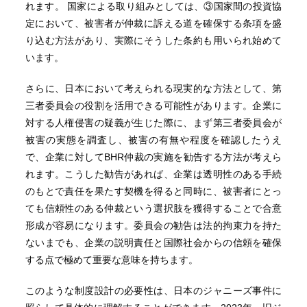
れます。 国家による取り組みとしては、③国家間の投資協
定において、被害者が仲裁に訴える道を確保する条項を盛
り込む方法があり、実際にそうした条約も用いられ始めて
います。
さらに、日本において考えられる現実的な方法として、第
三者委員会の役割を活用できる可能性があります。企業に
対する人権侵害の疑義が生じた際に、まず第三者委員会が
被害の実態を調査し、被害の有無や程度を確認したうえ
で、企業に対してBHR仲裁の実施を勧告する方法が考えら
れます。こうした勧告があれば、企業は透明性のある手続
のもとで責任を果たす契機を得ると同時に、被害者にとっ
ても信頼性のある仲裁という選択肢を獲得することで合意
形成が容易になります。委員会の勧告は法的拘束力を持た
ないまでも、企業の説明責任と国際社会からの信頼を確保
する点で極めて重要な意味を持ちます。
このような制度設計の必要性は、日本のジャニーズ事件に