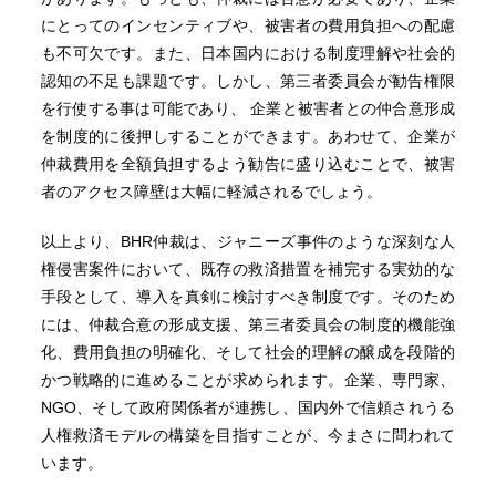
にとってのインセンティブや、被害者の費用負担への配慮
も不可欠です。また、日本国内における制度理解や社会的
認知の不足も課題です。しかし、第三者委員会が勧告権限
を行使する事は可能であり、 企業と被害者との仲合意形成
を制度的に後押しすることができます。あわせて、企業が
仲裁費用を全額負担するよう勧告に盛り込むことで、被害
者のアクセス障壁は大幅に軽減されるでしょう。
以上より、BHR仲裁は、ジャニーズ事件のような深刻な人
権侵害案件において、既存の救済措置を補完する実効的な
手段として、導入を真剣に検討すべき制度です。そのため
には、仲裁合意の形成支援、第三者委員会の制度的機能強
化、費用負担の明確化、そして社会的理解の醸成を段階的
かつ戦略的に進めることが求められます。企業、専門家、
NGO、そして政府関係者が連携し、国内外で信頼されうる
人権救済モデルの構築を目指すことが、今まさに問われて
います。