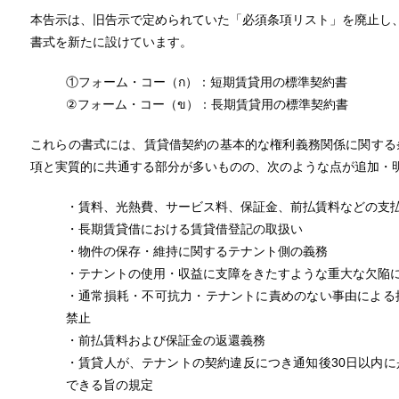
本告示は、旧告示で定められていた「必須条項リスト」を廃止し
書式を新たに設けています。
①フォーム・コー（ก）：短期賃貸用の標準契約書
②フォーム・コー（ข）：長期賃貸用の標準契約書
これらの書式には、賃貸借契約の基本的な権利義務関係に関する
項と実質的に共通する部分が多いものの、次のような点が追加・
・賃料、光熱費、サービス料、保証金、前払賃料などの支
・長期賃貸借における賃貸借登記の取扱い
・物件の保存・維持に関するテナント側の義務
・テナントの使用・収益に支障をきたすような重大な欠陥
・通常損耗・不可抗力・テナントに責めのない事由による
禁止
・前払賃料および保証金の返還義務
・賃貸人が、テナントの契約違反につき通知後30日以内
できる旨の規定