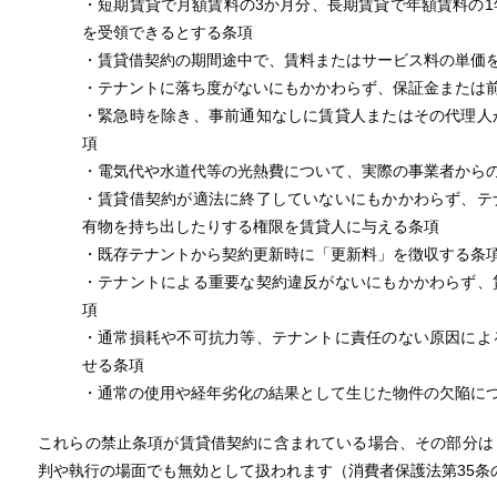
・短期賃貸で月額賃料の3か月分、長期賃貸で年額賃料の
を受領できるとする条項
・賃貸借契約の期間途中で、賃料またはサービス料の単価
・テナントに落ち度がないにもかかわらず、保証金または
・緊急時を除き、事前通知なしに賃貸人またはその代理人
項
・電気代や水道代等の光熱費について、実際の事業者から
・賃貸借契約が適法に終了していないにもかかわらず、テ
有物を持ち出したりする権限を賃貸人に与える条項
・既存テナントから契約更新時に「更新料」を徴収する条
・テナントによる重要な契約違反がないにもかかわらず、
項
・通常損耗や不可抗力等、テナントに責任のない原因によ
せる条項
・通常の使用や経年劣化の結果として生じた物件の欠陥に
これらの禁止条項が賃貸借契約に含まれている場合、その部分は
判や執行の場面でも無効として扱われます（消費者保護法第35条