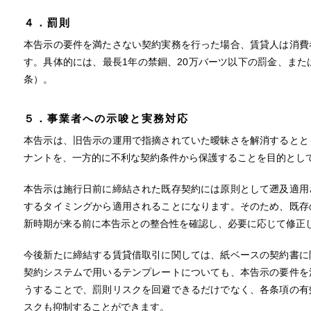
４．罰則
本告示の要件を満たさない契約実務を行った場合、賃貸人は消費
す。具体的には、最長1年の禁錮、20万バーツ以下の罰金、また
条）。
５．事業者への示唆と実務対応
本告示は、旧告示の運用で指摘されていた曖昧さを解消するとと
ナントを、一方的に不利な契約条件から保護することを目的とし
本告示は施行日前に締結された既存契約には原則として遡及適用
するタイミングから適用されることになります。そのため、既存
新時期が来る前に本告示との整合性を確認し、必要に応じて修正
今後新たに締結する賃貸借取引に関しては、紙ベースの契約書に
契約システムで用いるテンプレートについても、本告示の要件を
うすることで、罰則リスクを回避できるだけでなく、各条項の有
スクも抑制することができます。