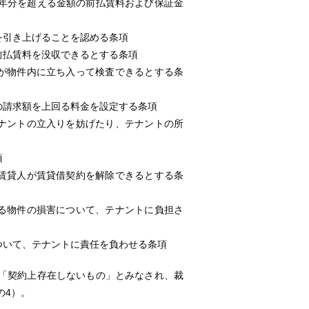
1年分を超える金額の前払賃料および保証金
を引き上げることを認める条項
前払賃料を没収できるとする条項
が物件内に立ち入って検査できるとする条
の請求額を上回る料金を設定する条項
ナントの立入りを妨げたり、テナントの所
項
賃貸人が賃貸借契約を解除できるとする条
る物件の損害について、テナントに負担さ
ついて、テナントに責任を負わせる条項
「契約上存在しないもの」とみなされ、裁
の4）。