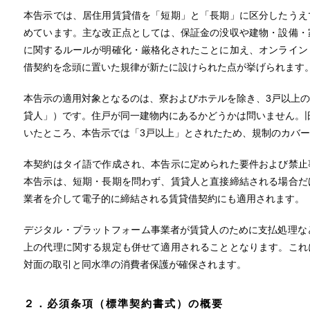
本告示では、居住用賃貸借を「短期」と「長期」に区分したうえ
めています。主な改正点としては、保証金の没収や建物・設備・
に関するルールが明確化・厳格化されたことに加え、オンライン
借契約を念頭に置いた規律が新たに設けられた点が挙げられます
本告示の適用対象となるのは、寮およびホテルを除き、3戸以上
貸人」）です。住戸が同一建物内にあるかどうかは問いません。
いたところ、本告示では「3戸以上」とされたため、規制のカバ
本契約はタイ語で作成され、本告示に定められた要件および禁止
本告示は、短期・長期を問わず、賃貸人と直接締結される場合だ
業者を介して電子的に締結される賃貸借契約にも適用されます。
デジタル・プラットフォーム事業者が賃貸人のために支払処理な
上の代理に関する規定も併せて適用されることとなります。これ
対面の取引と同水準の消費者保護が確保されます。
２．必須条項（標準契約書式）の概要