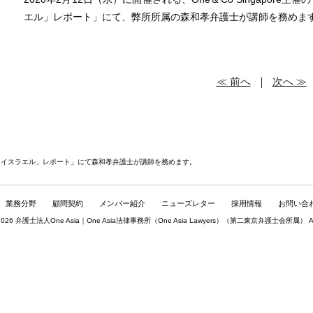
エル」
レポート」にて、弊所所属の森和孝弁護士が講師を務めま
≪ 前へ
｜
次へ ≫
「イスラエル」レポート」にて森和孝弁護士が講師を務めます。
業務分野
顧問契約
メンバー紹介
ニューズレター
採用情報
お問い合
© 2026 弁護士法人One Asia｜One Asia法律事務所（
One Asia Lawyers
）（第二東京弁護士会所属） All rig