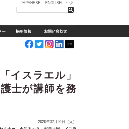
JAPANESE
ENGLISH
中文
検索
国「イスラエル」
弁護士が講師を務
2020年02月04日（火）
e主催のセミナー「今知るべき、起業大国「イスラ