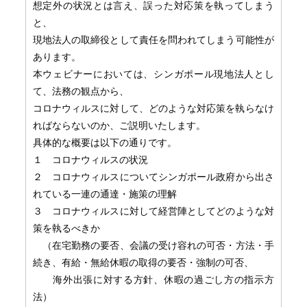
想定外の状況とは言え、誤った対応策を執ってしまう
と、
現地法人の取締役として責任を問われてしまう可能性が
あります。
本ウェビナーにおいては、シンガポール現地法人とし
て、
法務の観点から、
コロナウィルスに対して、
どのような対応策を執らなけ
ればならないのか、
ご説明いたします。
具体的な概要は以下の通りです。
１ コロナウィルスの状況
２ コロナウィルスについてシンガポール政府から出さ
れている一連の
通達・施策の理解
３ コロナウィルスに対して経営陣としてどのような対
策を執るべきか
（在宅勤務の要否、会議の受け容れの可否・方法・手
続き、有給・
無給休暇の取得の要否・強制の可否、
海外出張に対する方針、休暇の過ごし方の指示方
法）