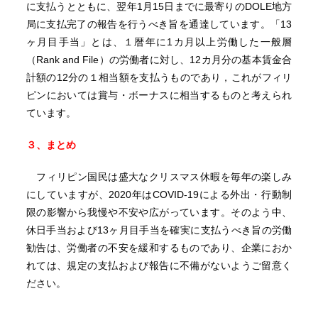
に支払うとともに、翌年1月15日までに最寄りのDOLE地方
局に支払完了の報告を行うべき旨を通達しています。「13
ヶ月目手当」とは、１暦年に1カ月以上労働した一般層
（Rank and File）の労働者に対し、12カ月分の基本賃金合
計額の12分の１相当額を支払うものであり，これがフィリ
ピンにおいては賞与・ボーナスに相当するものと考えられ
ています。
３、まとめ
フィリピン国民は盛大なクリスマス休暇を毎年の楽しみ
にしていますが、2020年はCOVID-19による外出・行動制
限の影響から我慢や不安や広がっています。そのよう中、
休日手当および13ヶ月目手当を確実に支払うべき旨の労働
勧告は、労働者の不安を緩和するものであり、企業におか
れては、規定の支払および報告に不備がないようご留意く
ださい。