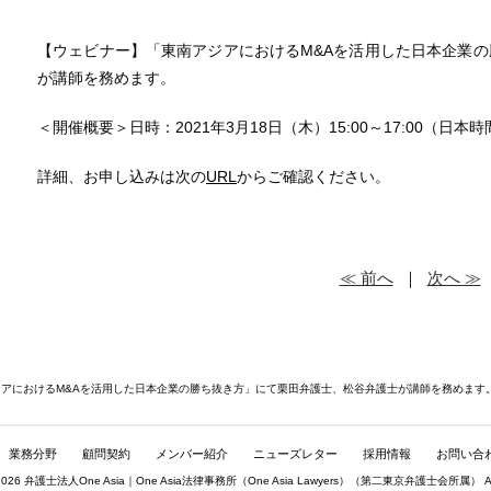
【ウェビナー】「東南アジアにおけるM&Aを活用した日本企業
が講師を務めます。
＜開催概要＞日時：2021年3月18日（木）15:00～17:00（日本時
詳細、お申し込みは次の
URL
からご確認ください。
≪ 前へ
｜
次へ ≫
ジアにおけるM&Aを活用した日本企業の勝ち抜き方」にて栗田弁護士、松谷弁護士が講師を務めます
業務分野
顧問契約
メンバー紹介
ニューズレター
採用情報
お問い合
© 2026 弁護士法人One Asia｜One Asia法律事務所（
One Asia Lawyers
）（第二東京弁護士会所属） All rig