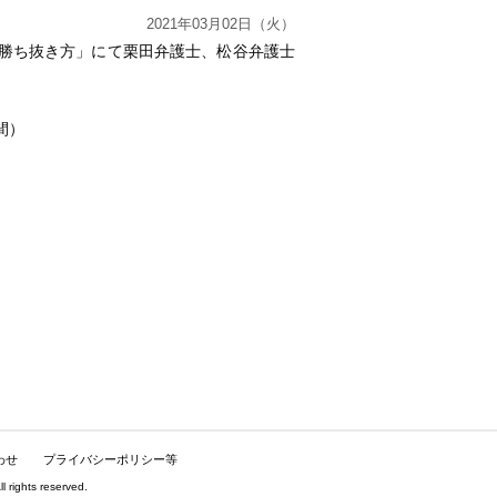
2021年03月02日（火）
の勝ち抜き方」にて栗田弁護士、松谷弁護士
間）
。
わせ
プライバシーポリシー等
hts reserved.