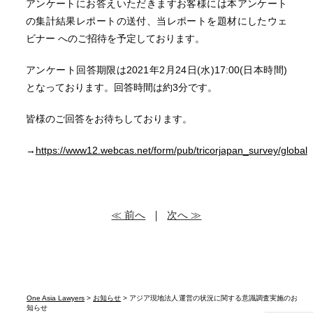
アンケートにお答えいただきますお客様には本アンケート
の集計結果レポートの送付、当レポートを題材にしたウェ
ビナー へのご招待を予定しております。
アンケート回答期限は2021年2月24日(水)17:00(日本時間)
となっております。回答時間は約3分です。
皆様のご回答をお待ちしております。
→
https://www12.webcas.net/form/pub/tricorjapan_survey/global
≪ 前へ
｜
次へ ≫
One Asia Lawyers
>
お知らせ
> アジア現地法人運営の状況に関する意識調査実施のお
知らせ