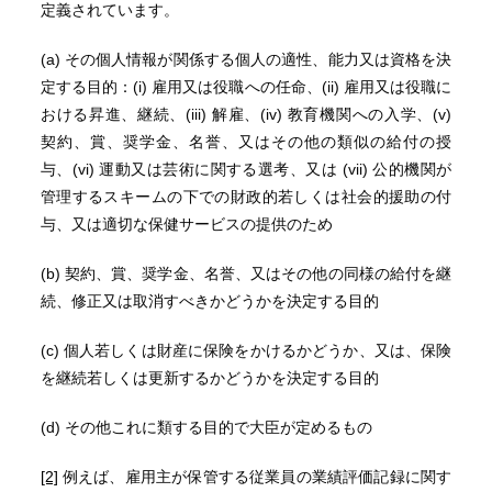
定義されています。
(a) その個人情報が関係する個人の適性、能力又は資格を決
定する目的：(i) 雇用又は役職への任命、(ii) 雇用又は役職に
おける昇進、継続、(iii) 解雇、(iv) 教育機関への入学、(v)
契約、賞、奨学金、名誉、又はその他の類似の給付の授
与、(vi) 運動又は芸術に関する選考、又は (vii) 公的機関が
管理するスキームの下での財政的若しくは社会的援助の付
与、又は適切な保健サービスの提供のため
(b) 契約、賞、奨学金、名誉、又はその他の同様の給付を継
続、修正又は取消すべきかどうかを決定する目的
(c) 個人若しくは財産に保険をかけるかどうか、又は、保険
を継続若しくは更新するかどうかを決定する目的
(d) その他これに類する目的で大臣が定めるもの
[2]
例えば、雇用主が保管する従業員の業績評価記録に関す